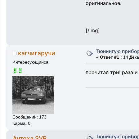
оригинальное.
[/img]
Тюнингую прибо
кагчигаручи
«
Ответ #1 :
14 Дека
Интересующийся
прочитал три! раза 
Сообщений: 173
Карма: 0
Тюнингую прибо
Антоха SVR