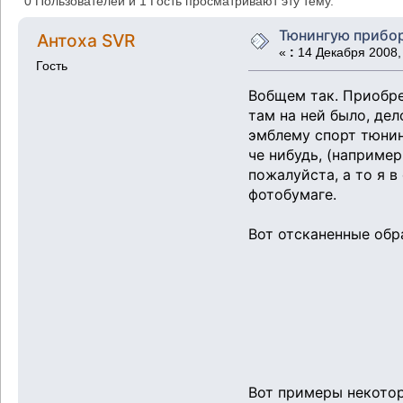
0 Пользователей и 1 Гость просматривают эту тему.
Тюнингую прибо
Антоха SVR
«
:
14 Декабря 2008, 
Гость
Вобщем так. Приобре
там на ней было, дел
эмблему спорт тюнин
че нибудь, (наприме
пожалуйста, а то я 
фотобумаге.
Вот отсканенные обр
Вот примеры некотор