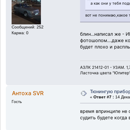
а как они у тебя под
вот не понимаю,какое 
Сообщений: 252
Карма: 0
блин...написал же - 
фотошопом....даже ко
будет плохо и расплы
АЗЛК 21412-01 - УЗАМ. 1,7
Ласточка цвета "Юпитер
Тюнингую прибо
Антоха SVR
«
Ответ #7 :
14 Дека
Гость
время впринципе не о
судить будете когда