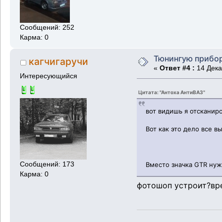
Сообщений: 252
Карма: 0
Тюнингую прибо
кагчигаручи
«
Ответ #4 :
14 Дека
Интересующийся
Цитата: "Антоха АнтиВАЗ"
вот видишь я отсканиро
Вот как это дело все в
Сообщений: 173
Вместо значка GTR нуж
Карма: 0
фотошоп устроит?вр