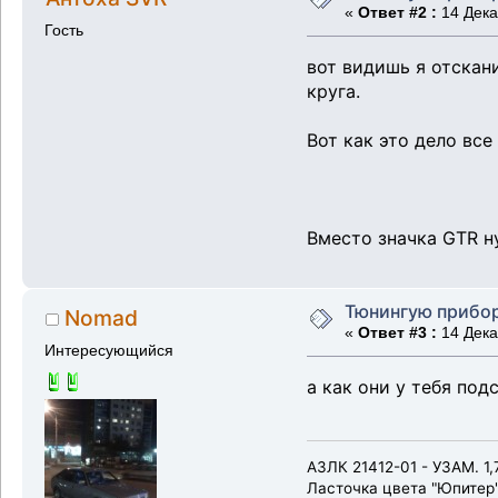
«
Ответ #2 :
14 Дека
Гость
вот видишь я отскан
круга.
Вот как это дело все
Вместо значка GTR н
Тюнингую прибо
Nomad
«
Ответ #3 :
14 Дека
Интересующийся
а как они у тебя подс
АЗЛК 21412-01 - УЗАМ. 1,7
Ласточка цвета "Юпитер