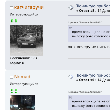
Тюнингую прибо
кагчигаручи
«
Ответ #8 :
14 Дека
Интересующийся
Цитата: "Антоха АнтиВАЗ"
время впринципе не огр
выложу фото готового 
ок,к вечеру че нить 
Сообщений: 173
Карма: 0
Тюнингую прибо
Nomad
«
Ответ #9 :
14 Дека
Интересующийся
Цитата: "Антоха АнтиВАЗ"
время впринципе не огр
выложу фото готового 