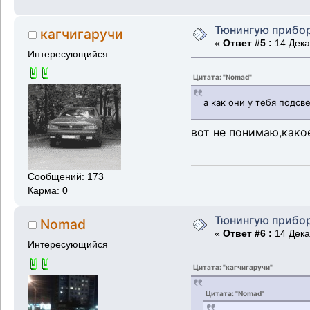
Тюнингую прибо
кагчигаручи
«
Ответ #5 :
14 Дека
Интересующийся
Цитата: "Nomad"
а как они у тебя подсве
вот не понимаю,како
Сообщений: 173
Карма: 0
Тюнингую прибо
Nomad
«
Ответ #6 :
14 Дека
Интересующийся
Цитата: "кагчигаручи"
Цитата: "Nomad"