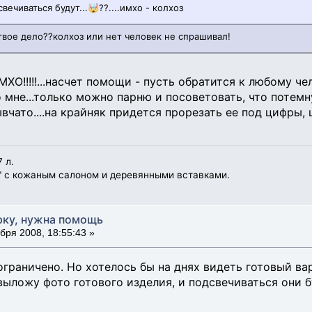
свечиваться будут...🤯??....имхо - колхоз
твое дело??колхоз или нет человек не спрашивал!
ИМХО!!!!!...насчет помощи - пусть обратится к любому ч
 мне...только можно парню и посоветовать, что потемн
вчато....на крайняк придется прорезать ее под цифры,
 л.
" с кожаным салоном и деревянными вставками.
рку, нужна помощь
бря 2008, 18:55:43 »
граничено. Но хотелось бы на днях видеть готовый вар
 выложу фото готового изделия, и подсвечиваться они 