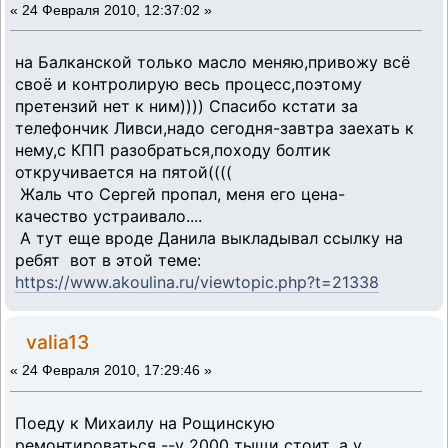
«
24 Февраля 2010, 12:37:02 »
на Балканской только масло меняю,привожу всё
своё и контролирую весь процесс,поэтому
претензий нет к ним)))) Спасибо кстати за
телефончик Ливси,надо сегодня-завтра заехать к
нему,с КПП разобраться,походу болтик
откручивается на пятой((((
Жаль что Сергей пропал, меня его цена-
качество устраивало....
А тут еще вроде Данила выкладывал ссылку на
ребят вот в этой теме:
https://www.akoulina.ru/viewtopic.php?t=21338
valia13
«
24 Февраля 2010, 17:29:46 »
Поеду к Михаилу на Рощинскую
ремонтироваться --у 2000 тыщи стоит ,а у