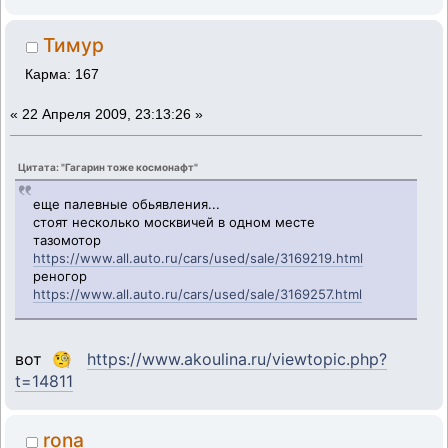
Тимур
Карма: 167
«
22 Апреля 2009, 23:13:26 »
Цитата: "Гагарин тоже космонафт"
еще палевные обьявления...
стоят несколько москвичей в одном месте
тазомотор
https://www.all.auto.ru/cars/used/sale/3169219.html
реногор
https://www.all.auto.ru/cars/used/sale/3169257.html
вот 🧐
https://www.akoulina.ru/viewtopic.php?
t=14811
rona