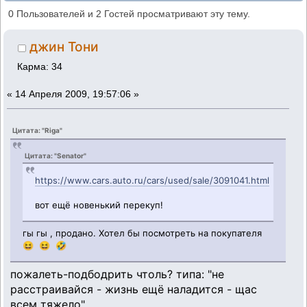
перекуп? (Прочитано 756534 раз)
0 Пользователей и 2 Гостей просматривают эту тему.
джин Тони
Карма: 34
«
14 Апреля 2009, 19:57:06 »
Цитата: "Riga"
Цитата: "Senator"
https://www.cars.auto.ru/cars/used/sale/3091041.html
вот ещё новенький перекуп!
гы гы , продано. Хотел бы посмотреть на покупателя
😆 😆 🤣
пожалеть-подбодрить чтоль? типа: "не
расстраивайся - жизнь ещё наладится - щас
всем тяжело"