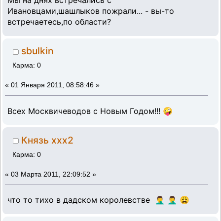
Мы на днях встречались с
Ивановцами,шашлыков пожрали... - вы-то
встречаетесь,по области?
sbulkin
Карма: 0
«
01 Января 2011, 08:58:46 »
Всех Москвичеводов с Новым Годом!!! 🤪
Князь ххх2
Карма: 0
«
03 Марта 2011, 22:09:52 »
что то тихо в дадском королевстве 🤦‍♂️ 🤦‍♂️ 😩