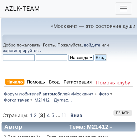
AZLK-TEAM
«Москвич» — это состояние души
Добро пожаловать,
Гость
. Пожалуйста,
войдите
или
зарегистрируйтесь
.
Начало
Помощь
Вход
Регистрация
Помочь клубу
Форум любителей автомобилей «Москвич»
»
Фото
»
Фотки тачек
»
М21412 - Дуглас...
ПЕЧАТЬ
Страницы:
1
2
[
3
]
4
5
...
11
Вниз
Автор
Тема: М21412 -
Дуглас... (Прочитано 40780 раз)