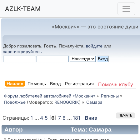
AZLK-TEAM
«Москвич» — это состояние души
Добро пожаловать,
Гость
. Пожалуйста,
войдите
или
зарегистрируйтесь
.
Начало
Помощь
Вход
Регистрация
Помочь клубу
Форум любителей автомобилей «Москвич»
»
Регионы
»
Поволжье
(Модератор:
RENOGORIK
) »
Самара
ПЕЧАТЬ
Страницы:
1
...
4
5
[
6
]
7
8
...
181
Вниз
Автор
Тема: Самара
(Прочитано 280493 раз)