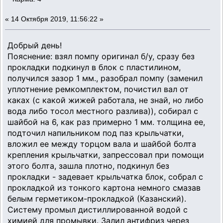
«
14 Октября 2019, 11:56:22 »
Добрый день!
Пояснение: взял помпу оригинал б/у, сразу без
прокладки подкинул в блок с пластилином,
получился зазор 1 мм., разобрал помпу (заменил
уплотнение ремкомплектом, почистил вал от
каках (с какой жижей работала, не знай, но либо
вода либо тосол местного разлива)), собирал с
шайбой на 6, как раз примерно 1 мм. толщина ее,
подточил напильником под паз крыльчатки,
вложил ее между торцом вала и шайбой болта
крепления крыльчатки, запрессовал при помощи
этого болта, зашла плотно, подкинул без
прокладки - задевает крыльчатка блок, собрал с
прокладкой из тонкого картона немного смазав
белым герметиком-прокладкой (Казанский).
Систему промыл дистиллированной водой с
химией для промывки. Залил антифриз через