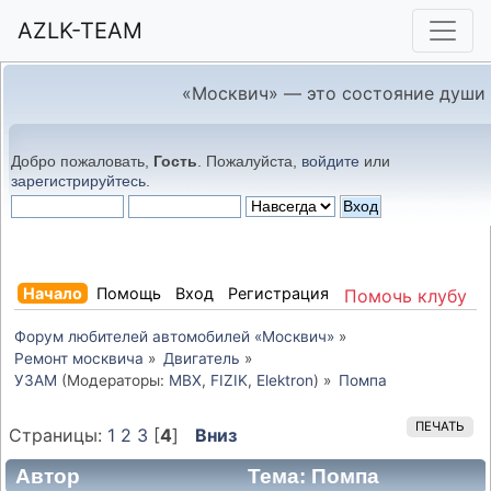
AZLK-TEAM
«Москвич» — это состояние души
Добро пожаловать,
Гость
. Пожалуйста,
войдите
или
зарегистрируйтесь
.
Начало
Помощь
Вход
Регистрация
Помочь клубу
Форум любителей автомобилей «Москвич»
»
Ремонт москвича
»
Двигатель
»
УЗАМ
(Модераторы:
MBX
,
FIZIK
,
Elektron
) »
Помпа
ПЕЧАТЬ
Страницы:
1
2
3
[
4
]
Вниз
Автор
Тема: Помпа