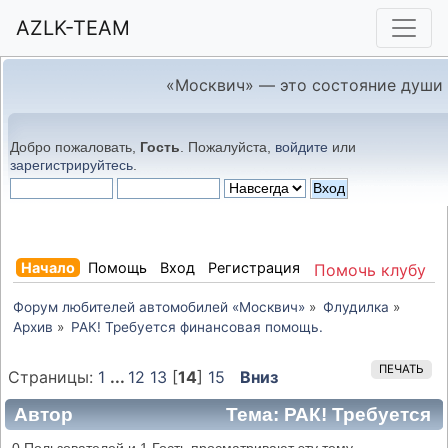
AZLK-TEAM
«Москвич» — это состояние души
Добро пожаловать,
Гость
. Пожалуйста,
войдите
или
зарегистрируйтесь
.
Начало
Помощь
Вход
Регистрация
Помочь клубу
Форум любителей автомобилей «Москвич»
»
Флудилка
»
Архив
»
РАК! Требуется финансовая помощь.
ПЕЧАТЬ
Страницы:
1
...
12
13
[
14
]
15
Вниз
Автор
Тема: РАК! Требуется
финансовая помощь. (Прочитано 113536