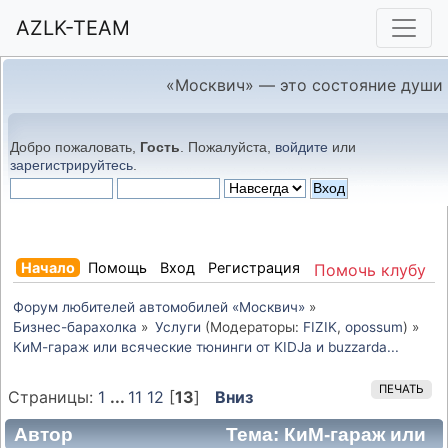
AZLK-TEAM
«Москвич» — это состояние души
Добро пожаловать,
Гость
. Пожалуйста,
войдите
или
зарегистрируйтесь
.
Начало
Помощь
Вход
Регистрация
Помочь клубу
Форум любителей автомобилей «Москвич»
»
Бизнес-барахолка
»
Услуги
(Модераторы:
FIZIK
,
opossum
) »
КиМ-гараж или всяческие тюнинги от KIDJa и buzzarda...
ПЕЧАТЬ
Страницы:
1
...
11
12
[
13
]
Вниз
Автор
Тема: КиМ-гараж или