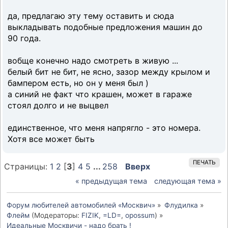
да, предлагаю эту тему оставить и сюда
выкладывать подобные предложения машин до
90 года.
вобще конечно надо смотреть в живую ...
белый бит не бит, не ясно, зазор между крылом и
бампером есть, но он у меня был )
а синий не факт что крашен, может в гараже
стоял долго и не выцвел
единственное, что меня напрягло - это номера.
Хотя все может быть
ПЕЧАТЬ
Страницы:
1
2
[
3
]
4
5
...
258
Вверх
« предыдущая тема
следующая тема »
Форум любителей автомобилей «Москвич»
»
Флудилка
»
Флейм
(Модераторы:
FIZIK
,
=LD=
,
opossum
) »
Идеальные Москвичи - надо брать !