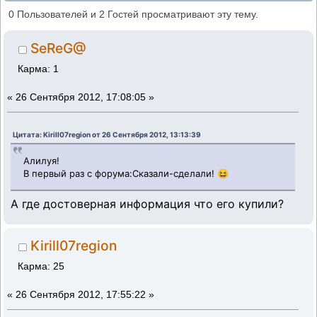
Москвичи - надо брать ! (Прочитано
0 Пользователей и 2 Гостей просматривают эту тему.
803816 раз)
SeReG@
Карма: 1
«
26 Сентября 2012, 17:08:05 »
Цитата: Kirill07region от 26 Сентября 2012, 13:13:39
Алилуя!
В первый раз с форума:Сказали-сделали! 😆
А где достоверная информация что его купили?
Kirill07region
Карма: 25
«
26 Сентября 2012, 17:55:22 »