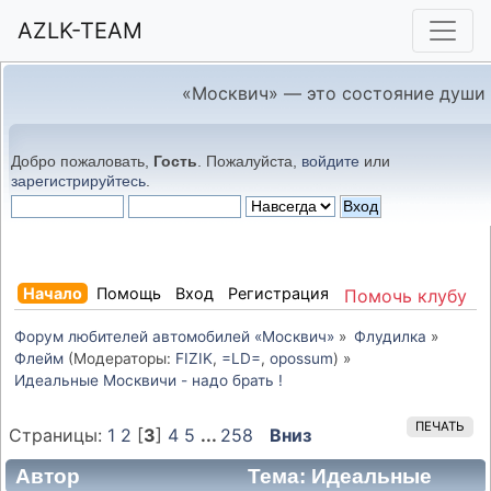
AZLK-TEAM
«Москвич» — это состояние души
Добро пожаловать,
Гость
. Пожалуйста,
войдите
или
зарегистрируйтесь
.
Начало
Помощь
Вход
Регистрация
Помочь клубу
Форум любителей автомобилей «Москвич»
»
Флудилка
»
Флейм
(Модераторы:
FIZIK
,
=LD=
,
opossum
) »
Идеальные Москвичи - надо брать !
ПЕЧАТЬ
Страницы:
1
2
[
3
]
4
5
...
258
Вниз
Автор
Тема: Идеальные