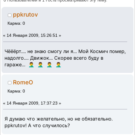
0 Пользователей и 1 Гость просматривают эту тему.
ppkrutov
Карма: 0
«
14 Января 2009, 15:26:51 »
Чёёёрт.... не знаю смогу ли я... Мой Космич помер,
надолго.... Движок... Скорее всего буду в
гараже... 🤦‍♂️ 🤦‍♂️ 🤦‍♂️ 🤦‍♂️
RomeO
Карма: 0
«
14 Января 2009, 17:37:23 »
Я думаю что желательно, но не обязательно.
ppkrutov! А что случилось?