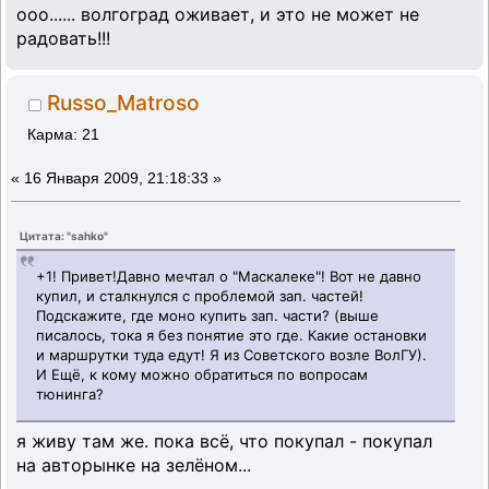
ооо...... волгоград оживает
, и это не может не
радовать!!!
Russo_Matroso
Карма: 21
«
16 Января 2009, 21:18:33 »
Цитата: "sahko"
+1! Привет!Давно мечтал о "Маскалеке"! Вот не давно
купил, и сталкнулся с проблемой зап. частей!
Подскажите, где моно купить зап. части? (выше
писалось, тока я без понятие это где. Какие остановки
и маршрутки туда едут! Я из Советского возле ВолГУ).
И Ещё, к кому можно обратиться по вопросам
тюнинга?
я живу там же. пока всё, что покупал - покупал
на авторынке на зелёном...