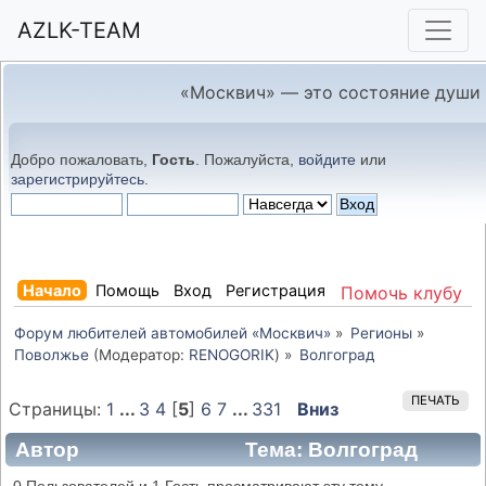
AZLK-TEAM
«Москвич» — это состояние души
Добро пожаловать,
Гость
. Пожалуйста,
войдите
или
зарегистрируйтесь
.
Начало
Помощь
Вход
Регистрация
Помочь клубу
Форум любителей автомобилей «Москвич»
»
Регионы
»
Поволжье
(Модератор:
RENOGORIK
) »
Волгоград
ПЕЧАТЬ
Страницы:
1
...
3
4
[
5
]
6
7
...
331
Вниз
Автор
Тема: Волгоград
(Прочитано 499571 раз)