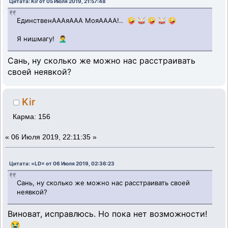
Цитата: Kir от 05 Июля 2019, 21:57:48
ЕдинственАААяААА МояАААА!.. 🤪 🥁 🤪 🥁 🤪
Я нишмагу! 🤦‍♂️
Сань, ну сколько же можно нас расстраивать
своей неявкой?
Kir
Карма: 156
«
06 Июля 2019, 22:11:35 »
Цитата: =LD= от 06 Июля 2019, 02:36:23
Сань, ну сколько же можно нас расстраивать своей
неявкой?
Виноват, исправлюсь. Но пока нет возможности!
😭