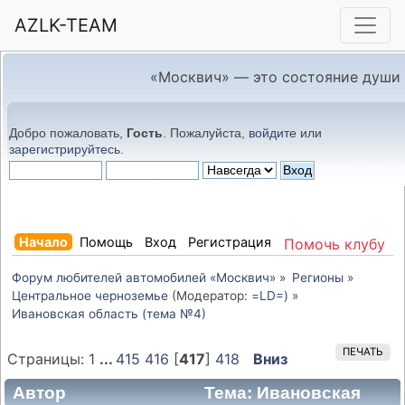
AZLK-TEAM
«Москвич» — это состояние души
Добро пожаловать,
Гость
. Пожалуйста,
войдите
или
зарегистрируйтесь
.
Начало
Помощь
Вход
Регистрация
Помочь клубу
Форум любителей автомобилей «Москвич»
»
Регионы
»
Центральное черноземье
(Модератор:
=LD=
) »
Ивановская область (тема №4)
ПЕЧАТЬ
Страницы:
1
...
415
416
[
417
]
418
Вниз
Автор
Тема: Ивановская