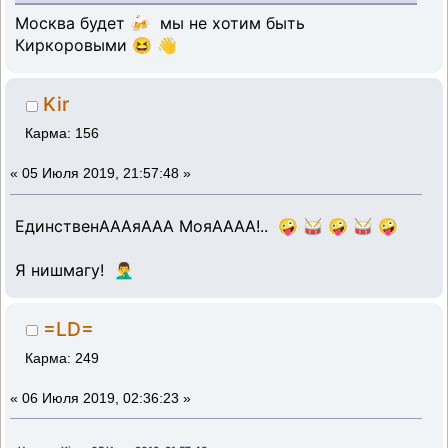
Москва будет 🍻 мы не хотим быть
Киркоровыми 😆 👋
Kir
Карма: 156
«
05 Июля 2019, 21:57:48 »
ЕдинственАААяААА МояАААА!.. 🤪 🥁 🤪 🥁 🤪
Я нишмагу! 🤦‍♂️
=LD=
Карма: 249
«
06 Июля 2019, 02:36:23 »