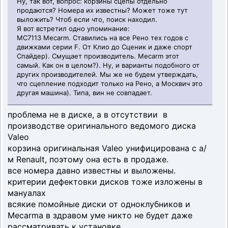
Ну, так вот, вопрос: корзины сцепы отдельно
продаются? Номера их известны? Может тоже тут
выложить? Чтоб если что, поиск находил.
Я вот встретил одно упоминание:
MC7113 Mecarm. Ставились на все Рено тех годов с
движками серии F. От Клио до Сценик и даже спорт
Спайдер). Смущает производитель. Mecarm этот
самый. Как он в целом?). Ну, и варианты подобного от
других производителей. Мы же не будем утверждать,
что сцепление подходит только на Рено, а Москвич это
другая машина). Типа, вин не совпадает.
проблема не в диске, а в отсутствии в
производстве оригинального ведомого диска
Valeo
корзина оригинальная Valeo унифицирована с а/
м Renault, поэтому она есть в продаже.
все номера давно известны и выложены.
критерии дефектовки дисков тоже изложены в
мануалах
всякие помойные диски от одноклубников и
Mecarma в здравом уме никто не будет даже
рассматривать к установке.