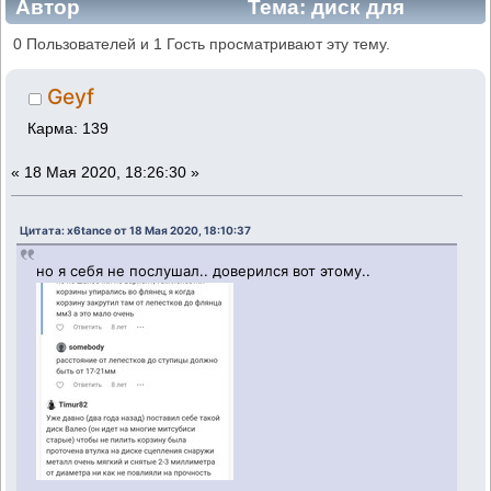
Автор
Тема: диск для
сцепления валео (Прочитано 117206 раз)
0 Пользователей и 1 Гость просматривают эту тему.
Geyf
Карма: 139
«
18 Мая 2020, 18:26:30 »
Цитата: x6tance от 18 Мая 2020, 18:10:37
но я себя не послушал.. доверился вот этому..