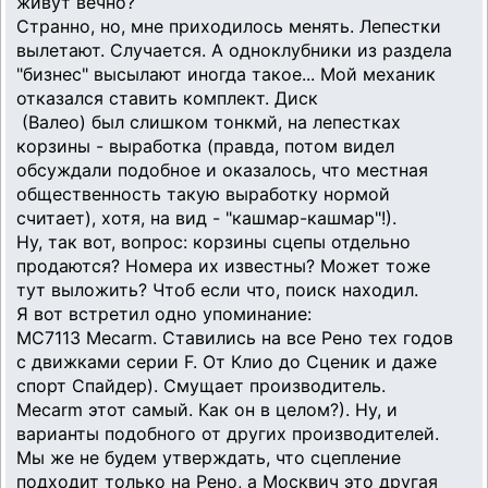
живут вечно?
Странно, но, мне приходилось менять. Лепестки
вылетают. Случается. А одноклубники из раздела
"бизнес" высылают иногда такое... Мой механик
отказался ставить комплект. Диск
(Валео) был слишком тонкмй, на лепестках
корзины - выработка (правда, потом видел
обсуждали подобное и оказалось, что местная
общественность такую выработку нормой
считает), хотя, на вид - "кашмар-кашмар"!).
Ну, так вот, вопрос: корзины сцепы отдельно
продаются? Номера их известны? Может тоже
тут выложить? Чтоб если что, поиск находил.
Я вот встретил одно упоминание:
MC7113 Mecarm. Ставились на все Рено тех годов
с движками серии F. От Клио до Сценик и даже
спорт Спайдер). Смущает производитель.
Mecarm этот самый. Как он в целом?). Ну, и
варианты подобного от других производителей.
Мы же не будем утверждать, что сцепление
подходит только на Рено, а Москвич это другая