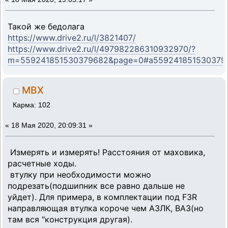
Такой же бедолага
https://www.drive2.ru/l/3821407/
https://www.drive2.ru/l/497982286310932970/?
m=559241851530379682&page=0#a559241851530379
MBX
Карма: 102
«
18 Мая 2020, 20:09:31 »
Измерять и измерять! Расстояния от маховика,
расчетные ходы.
втулку при необходимости можно
подрезать(подшипник все равно дальше не
уйдет). Для примера, в комплектации под F3R
направляющая втулка короче чем АЗЛК, ВАЗ(но
там вся "конструкция другая).