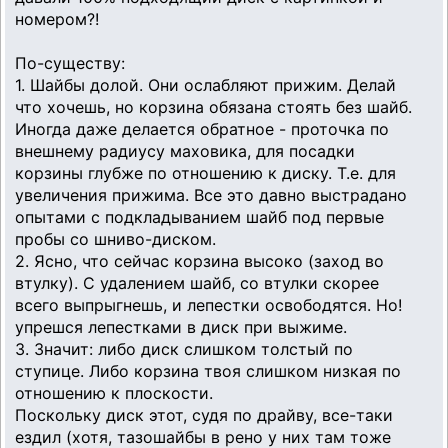
номером?!
По-существу:
1. Шайбы долой. Они ослабляют прижим. Делай
что хочешь, но корзина обязана стоять без шайб.
Иногда даже делается обратное - проточка по
внешнему радиусу маховика, для посадки
корзины глубже по отношению к диску. Т.е. для
увеличения прижима. Все это давно выстрадано
опытами с подкладыванием шайб под первые
пробы со шниво-диском.
2. Ясно, что сейчас корзина высоко (заход во
втулку). С удалением шайб, со втулки скорее
всего выпрыгнешь, и лепестки освободятся. Но!
упрешся лепестками в диск при выжиме.
3. Значит: либо диск слишком толстый по
ступице. Либо корзина твоя слишком низкая по
отношению к плоскости.
Поскольку диск этот, судя по драйву, все-таки
ездил (хотя, тазошайбы в рено у них там тоже