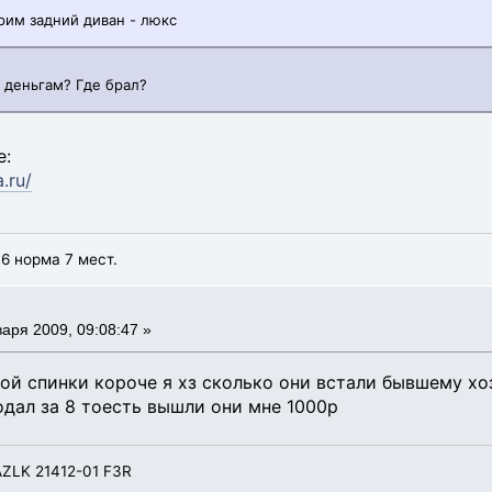
им задний диван - люкс
 деньгам? Где брал?
е:
.ru/
6 норма 7 мест.
аря 2009, 09:08:47 »
кой спинки короче я хз сколько они встали бывшему хо
одал за 8 тоесть вышли они мне 1000р
AZLK 21412-01 F3R