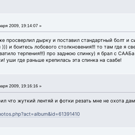
аря 2009, 19:14:07 »
же просверлил дырку и поставил стандартный болт и си
я ))) и боитесь лобового столкновения!!! то там где я
хватило терпения!!!) про заднюю спинку) я брал с САА
и! уши где раньше крепилась эта спинка на саабе!
аря 2009, 19:16:16 »
орил что жуткий лентяй и фотки резать мне не охота да
/photos.php?act=album&id=61391410