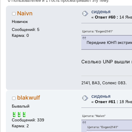
0 Пользователей и 1 Гость просматривают эту тему.
сиденья
Naivn
«
Ответ #60 :
14 Янв
Новичок
Сообщений: 5
Цитата: "Evgen2141"
Карма: 0
Передние ЮНП экстрим
Сколько UNP вышли п
2141, ВАЗ, Солекс 083.
сиденья
blakwulf
«
Ответ #61 :
18 Янв
Бывалый
Цитата: "Naivn"
Сообщений: 339
Карма: 2
Цитата: "Evgen2141"