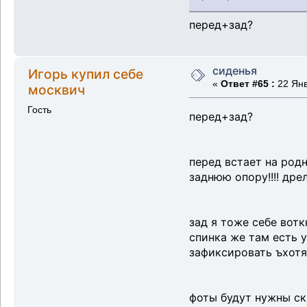
перед+зад?
сиденья
Игорь купил себе
«
Ответ #65 :
22 Янв
москвич
Гость
перед+зад?
перед встает на род
заднюю опору!!!! дре
зад я тоже себе вот
спинка же там есть у
зафиксировать ъхотя
фоты будут нужны ск