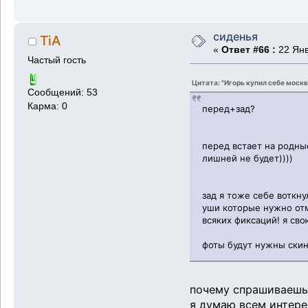
сиденья
TiA
«
Ответ #66 :
22 Янв
Частый гость
Цитата: "Игорь купил себе москв
Сообщений: 53
Карма: 0
перед+зад?
перед встает на родные
лишней не будет))))
зад я тоже себе воткн
уши которые нужно отма
всяких фиксаций! я св
фоты будут нужны скин
почему спрашиваешь
я думаю всем интере