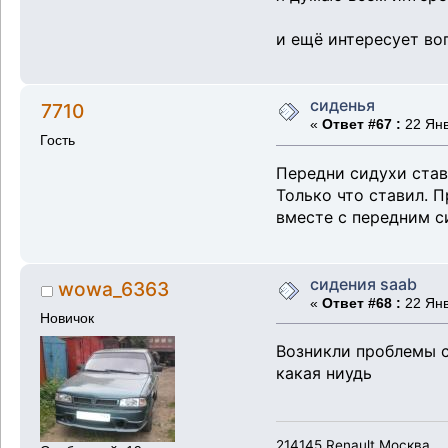
и ещё интересует во
сиденья
7710
«
Ответ #67 :
22 Янв
Гость
Передни сидухи ставя
Только что ставил. П
вместе с передним с
сидения saab
wowa_6363
«
Ответ #68 :
22 Янв
Новичок
Возникли проблемы с
какая ниудь
214145 Renault Москва