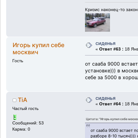
Кризис наконец-то закон
сиденья
Игорь купил себе
«
Ответ #63 :
18 Янв
москвич
Гость
от сааба 9000 встае
установке))) в москв
себе за 5000 в хоро
сиденья
TiA
«
Ответ #64 :
18 Янв
Частый гость
Цитата: "Игорь купил себе москв
Сообщений: 53
Карма: 0
от сааба 9000 встает п
разборе 8-10 тысяч))))