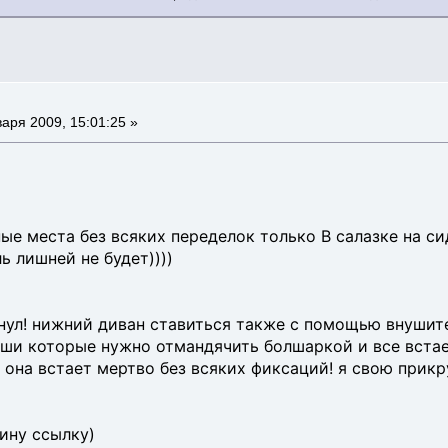
аря 2009, 15:01:25 »
ные места без всяких переделок только В салазке на с
ль лишней не будет))))
кнул! нижний диван ставиться также с помощью внушит
ши которые нужно отмандячить болшаркой и все встает 
 она встает мертво без всяких фиксаций! я свою прикр
ину ссылку)