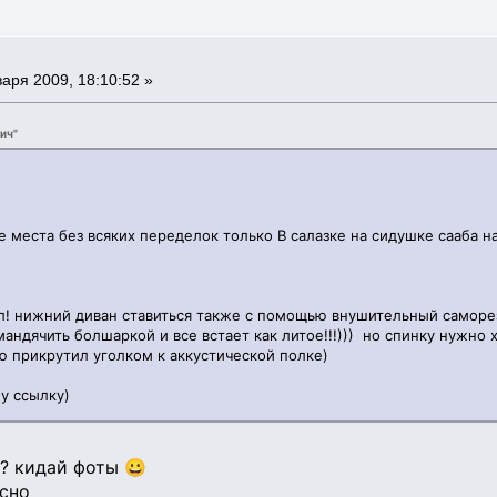
аря 2009, 18:10:52 »
ич"
 места без всяких переделок только В салазке на сидушке сааба на
ул! нижний диван ставиться также с помощью внушительный саморез
ндячить болшаркой и все встает как литое!!!))) но спинку нужно х
ою прикрутил уголком к аккустической полке)
у ссылку)
? кидай фоты 😀
сно