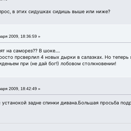
прос, в этих сидушках сидишь выше или ниже?
аря 2009, 18:36:59 »
т на саморез?? В шоке....
росто прсверлил 4 новых дырки в салазках. Но теперь 
иденьем при (не дай бог!) лобовом столкновении!
аря 2009, 18:42:49 »
 устанокой задне спинки дивана.Большая просьба подр