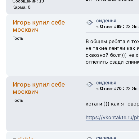
Сообщений: 19
Карма: 0
сиденья
Игорь купил себе
«
Ответ #69 :
22 Янв
москвич
Гость
В общем ребята я то
не такие лентяи как 
сквозной болт))) не 
отпелить сзади спинк
сиденья
Игорь купил себе
«
Ответ #70 :
22 Янв
москвич
Гость
кстати ))) как я гов
https://vkontakte.ru
сиденья