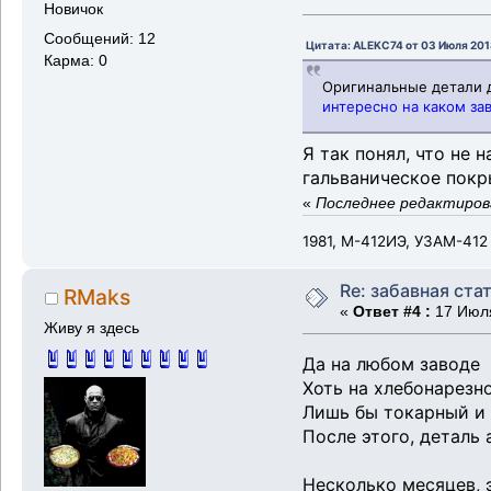
Новичок
Сообщений: 12
Цитата: ALEKC74 от 03 Июля 201
Карма: 0
Оригинальные детали д
интересно на каком за
Я так понял, что не 
гальваническое покр
«
Последнее редактирова
1981, М-412ИЭ, УЗАМ-412
Re: забавная ста
RMaks
«
Ответ #4 :
17 Июля
Живу я здесь
Да на любом заводе
Хоть на хлебонарезн
Лишь бы токарный и 
После этого, деталь
Несколько месяцев, 