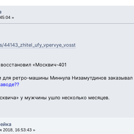
а
45:04 »
s/44143_zhitel_ufy_vpervye_vosst
 восстановил «Москвич-401
 для ретро-машины Миннула Низамутдинов заказывал н
заводе??
сквича» у мужчины ушло несколько месяцев.
тейка
 2018, 16:53:43 »