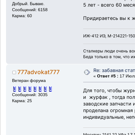
Добрый. Бываю.
5 лет - всего 60 мес
Сообщений: 6158
Карма: 60
Придираетесь вы к 
ИЖ-412 ИЭ, М-214221-150
Сталкеры люди очень во
Беда только в том, что и
Re: забавная ста
777advokat777
«
Ответ #5 :
17 Июля
Ветеран форума
Для того, чтобы жур
Сообщений: 3035
и журфак , тогда пол
Карма: 25
заводские запчасти 
проделана огромная 
индивидуальные, неп
Москвич 2141 22 УФа 1.7 