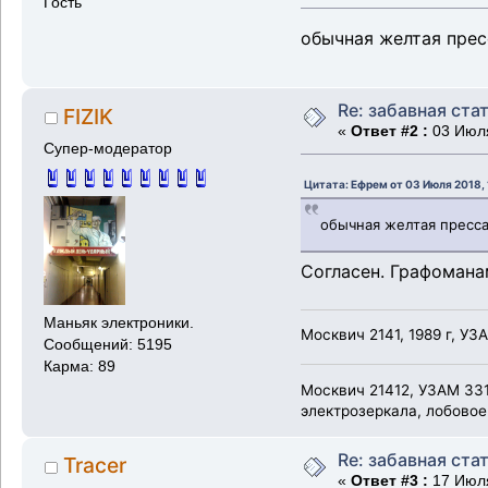
Гость
обычная желтая прес
Re: забавная ста
FIZIK
«
Ответ #2 :
03 Июля
Супер-модератор
Цитата: Ефрем от 03 Июля 2018,
обычная желтая пресса
Согласен. Графоманам
Маньяк электроники.
Москвич 2141, 1989 г, УЗ
Сообщений: 5195
Карма: 89
Москвич 21412, УЗАМ 331
электрозеркала, лобовое
Re: забавная ста
Tracer
«
Ответ #3 :
17 Июля