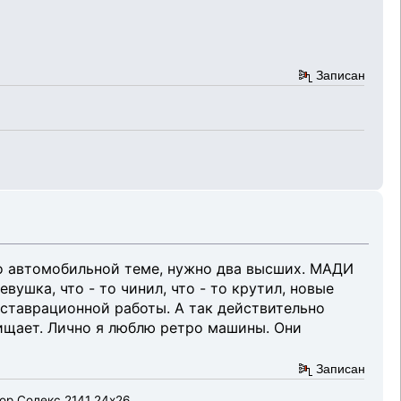
Записан
по автомобильной теме, нужно два высших. МАДИ
вушка, что - то чинил, что - то крутил, новые
еставрационной работы. А так действительно
ищает. Лично я люблю ретро машины. Они
Записан
тор Солекс 2141 24х26