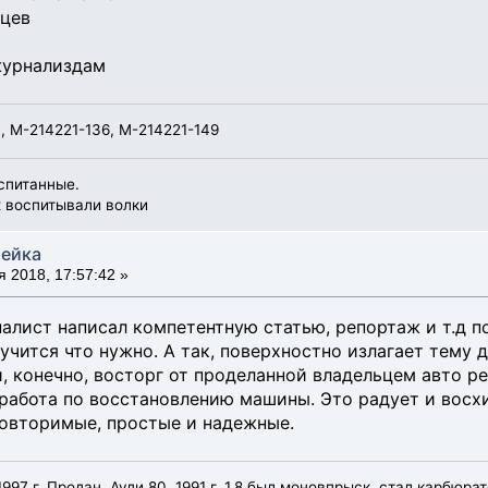
яцев
журнализдам
, М-214221-136, М-214221-149
спитанные.
х воспитывали волки
тейка
 2018, 17:57:42 »
налист написал компетентную статью, репортаж и т.д 
учится что нужно. А так, поверхностно излагает тему де
и, конечно, восторг от проделанной владельцем авто р
работа по восстановлению машины. Это радует и восх
овторимые, простые и надежные.
1997 г. Продан. Ауди 80, 1991 г. 1.8 был моновпрыск, стал карбюра