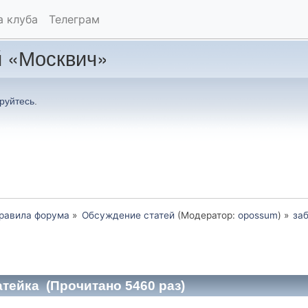
а клуба
Телеграм
 «Москвич»
руйтесь
.
Правила форума
»
Обсуждение статей
(Модератор:
opossum
) »
за
атейка (Прочитано 5460 раз)