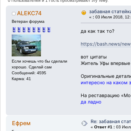
0 Пользователей и 1 Гость просматривают эту тему.
забавная статейк
ALEKC74
«
:
03 Июля 2018, 12:
Ветеран форума
да как так то?
https://bash.news/new
вот цитаты
Если хочешь что бы сделали
Житель Уфы впервые
хорошо. Сделай сам
Сообщений: 4595
Оригинальные детали
Карма: 41
интересно на каком 
На реставрацию «Мо
да ладно
Re: забавная ста
Ефрем
«
Ответ #1 :
03 Июля