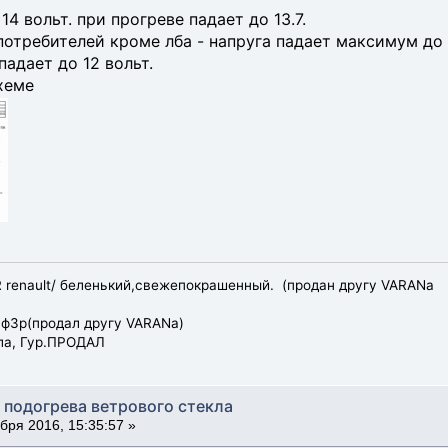
14 вольт. при прогреве падает до 13.7.
потребителей кроме лба - напруга падает максимум до 
падает до 12 вольт.
хеме
R renault/ беленький,свежепокрашенный. (продан другу VARANa
, ф3р(продал другу VARANa)
ала, Гур.ПРОДАЛ
 подогрева ветрового стекла
бря 2016, 15:35:57 »