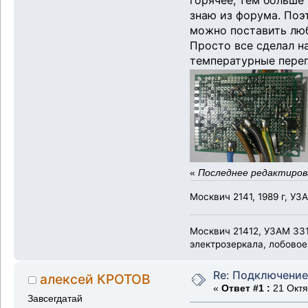
горячее, тем больше
знаю из форума. Поэ
можно поставить люб
Просто все сделал н
температурные пере
«
Последнее редактирова
Москвич 2141, 1989 г, УЗ
Москвич 21412, УЗАМ 331
электрозеркала, лобовое
Re: Подключение
алексей КРОТОВ
«
Ответ #1 :
21 Октя
Завсегдатай