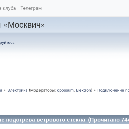
а клуба
Телеграм
 «Москвич»
руйтесь
.
а
»
Электрика
(Модераторы:
opossum
,
Elektron
) »
Подключение по
е подогрева ветрового стекла (Прочитано 744