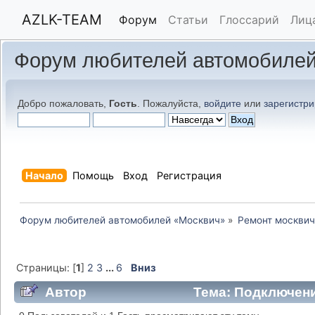
AZLK-TEAM
Форум
Статьи
Глоссарий
Лиц
Форум любителей автомобилей
Добро пожаловать,
Гость
. Пожалуйста,
войдите
или
зарегистри
Начало
Помощь
Вход
Регистрация
Форум любителей автомобилей «Москвич»
»
Ремонт москвич
Страницы: [
1
]
2
3
...
6
Вниз
Автор
Тема: Подключени