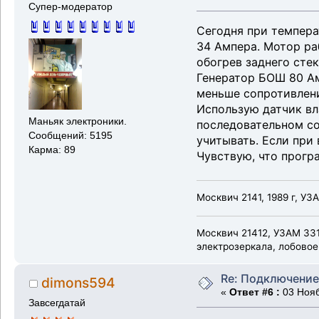
Супер-модератор
Сегодня при темпера
34 Ампера. Мотор ра
обогрев заднего сте
Генератор БОШ 80 Ам
меньше сопротивлен
Использую датчик вл
Маньяк электроники.
последовательном со
Сообщений: 5195
учитывать. Если при
Карма: 89
Чувствую, что прогр
Москвич 2141, 1989 г, УЗ
Москвич 21412, УЗАМ 331
электрозеркала, лобовое
Re: Подключение
dimons594
«
Ответ #6 :
03 Нояб
Завсегдатай