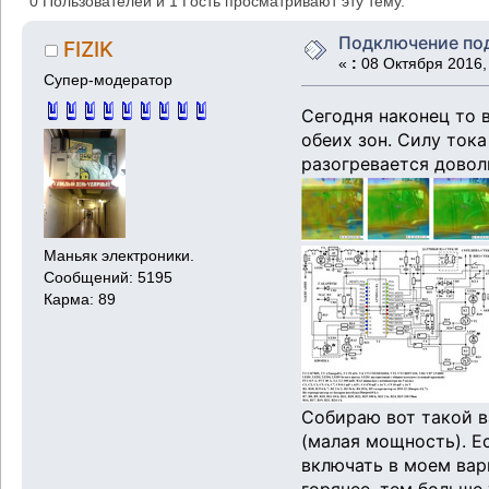
0 Пользователей и 1 Гость просматривают эту тему.
Подключение под
FIZIK
«
:
08 Октября 2016, 
Супер-модератор
Сегодня наконец то 
обеих зон. Силу ток
разогревается доволь
Маньяк электроники.
Сообщений: 5195
Карма: 89
Собираю вот такой в
(малая мощность). Е
включать в моем вар