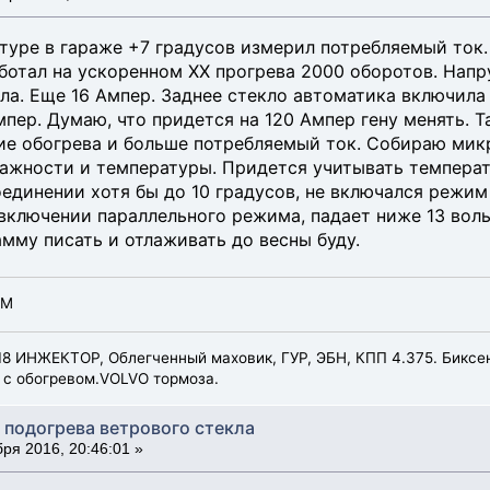
туре в гараже +7 градусов измерил потребляемый ток
ботал на ускоренном ХХ прогрева 2000 оборотов. Напру
кла. Еще 16 Ампер. Заднее стекло автоматика включила
пер. Думаю, что придется на 120 Ампер гену менять. Т
ие обогрева и больше потребляемый ток. Собираю мик
ажности и температуры. Придется учитывать температу
единении хотя бы до 10 градусов, не включался режим
 включении параллельного режима, падает ниже 13 воль
амму писать и отлаживать до весны буду.
АМ
8 ИНЖЕКТОР, Облегченный маховик, ГУР, ЭБН, КПП 4.375. Биксено
 с обогревом.VOLVO тормоза.
 подогрева ветрового стекла
ря 2016, 20:46:01 »