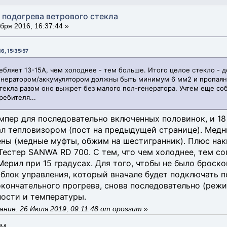
 подогрева ветрового стекла
бря 2016, 16:37:44 »
6, 15:35:57
бляет 13-15А, чем холоднее - тем больше. Итого целое стекло - до
генератором/аккумулятором должны быть минимум 6 мм2 и пропаян
текла разом оно выжрет без малого пол-генератора. Учтем еще соб
ребителя...
Ампер для последовательно включенных половинок, и 1
кал тепловизором (пост на предыдущей странице). Медн
ны (медные муфты, обжим на шестигранник). Плюс нак
Тестер SANWA RD 700. С тем, что чем холоднее, тем с
 Мерил при 15 градусах. Для того, чтобы не было брос
лок управления, который вначале будет подключать по
окончательного прогрева, снова последовательно (реж
ности и температуры.
ние: 26 Июля 2019, 09:11:48 от opossum
»
АМ