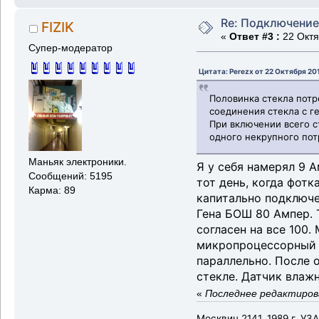
Re: Подключение
FIZIK
«
Ответ #3 :
22 Октя
Супер-модератор
Цитата: Perezx от 22 Октября 201
Половинка стекла потре
соединения стекла с 
При включении всего с
одного некрупного пот
Маньяк электроники.
Я у себя намерял 9 
Сообщений: 5195
тот день, когда фот
Карма: 89
капитально подключе
Гена БОШ 80 Ампер. 
согласен на все 100.
микропроцессорный б
параллельно. После 
стекле. Датчик влаж
«
Последнее редактирова
Москвич 2141, 1989 г, УЗ