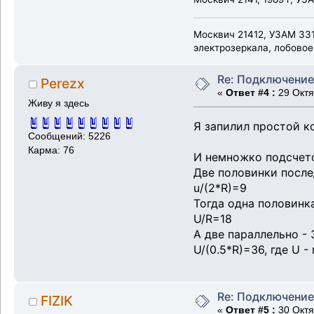
Москвич 21412, УЗАМ 331
электрозеркала, лобовое
Re: Подключение
Perezx
«
Ответ #4 :
29 Октя
Живу я здесь
Я запилил простой ко
Сообщений: 5226
Карма: 76
И немножко подсчето
Две половинки после
u/(2*R)=9
Тогда одна половинк
U/R=18
А две параллельно - 
U/(0.5*R)=36, где U 
Re: Подключение
FIZIK
«
Ответ #5 :
30 Октя