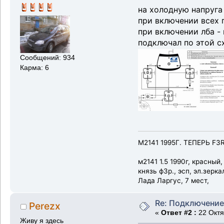
на холодную напруга 
при включении всех 
при включении лба - 
подключал по этой с
Сообщений: 934
Карма: 6
М2141 1995Г. ТЕПЕРЬ F3
м2141 1.5 1990г, красный
князь ф3р., эсп, эл.зерк
Лада Ларгус, 7 мест,
Re: Подключение
Perezx
«
Ответ #2 :
22 Октя
Живу я здесь