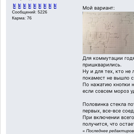
Мой вариант:
Сообщений: 5226
Карма: 76
Для коммутации годя
пришкварились.
Ну и для тех, кто не
покамест не вышло с
По нажатию кнопки на
если совсем мороз у
Половинка стекла пот
первых, все-все сое
При включении всего
получится, что остае
«
Последнее редактирова