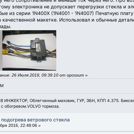
 у него сопротивление и меньше ток через него. Про 
тому электроника не допускает перегрузки стекла и 
ые из серии 1N400X (1N4001 - 1N4007) Печатную плату
а качественной макетке. Использовал и обычные детал
пады.
ние: 26 Июля 2019, 09:39:10 от opossum
»
АМ
8 ИНЖЕКТОР, Облегченный маховик, ГУР, ЭБН, КПП 4.375. Биксено
 с обогревом.VOLVO тормоза.
 подогрева ветрового стекла
бря 2016, 22:48:06 »