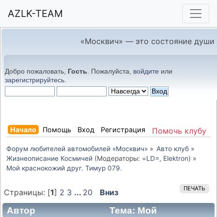
AZLK-TEAM
«Москвич» — это состояние души
Добро пожаловать,
Гость
. Пожалуйста,
войдите
или
зарегистрируйтесь
.
Начало
Помощь
Вход
Регистрация
Помочь клубу
Форум любителей автомобилей «Москвич»
»
Авто клуб
»
Жизнеописание Космичей
(Модераторы:
=LD=
,
Elektron
) »
Мой краснокожий друг. Тимур 079.
ПЕЧАТЬ
Страницы: [
1
]
2
3
...
20
Вниз
Автор
Тема: Мой