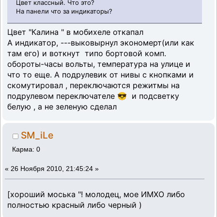
Цвет классный. Что это?
На панели что за индикаторы?
Цвет "Калина " в мобихеле откапал
А индикатор, ---выковырнул экономерт(или как
там его) и воткнут типо бортовой комп.
обороты-часы вольты, температура на улице и
что то еще. А подрулевик от нивы с кнопками и
скомутировал , переключаются режитмы на
подрулевом переключателе 😎 и подсветку
белую , а не зеленую сделал
SM_iLe
Карма: 0
«
26 Ноября 2010, 21:45:24 »
[хороший моська "! молодец, мое ИМХО либо
полностью красный либо черный )