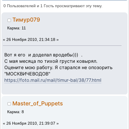
краснокожий друг. Тимур 079. (Прочитано
0 Пользователей и 1 Гость просматривают эту тему.
45642 раз)
Тимур079
Карма: 11
«
26 Ноября 2010, 21:34:18 »
Вот я его и доделал вродебы))) .
С мая месяца по тихой грусти ковырял.
Оцените мою работу. Я старался не опозорить
"МОСКВИЧЕВОДОВ"
https://foto.mail.ru/mail/timur-bal/38/77.html
Master_of_Puppets
Карма: 8
«
26 Ноября 2010, 21:39:07 »