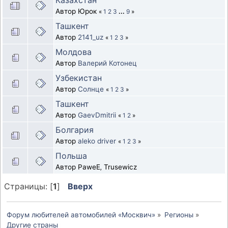
Автор Юрок
«
1
2
3
...
9
»
Ташкент
Автор
2141_uz
«
1
2
3
»
Молдова
Автор
Валерий Котонец
Узбекистан
Автор
Солнце
«
1
2
3
»
Ташкент
Автор
GaevDmitrii
«
1
2
»
Болгария
Автор
aleko driver
«
1
2
3
»
Польша
Автор PaweЕ‚ Trusewicz
Страницы: [
1
]
Вверх
Форум любителей автомобилей «Москвич»
»
Регионы
»
Другие страны