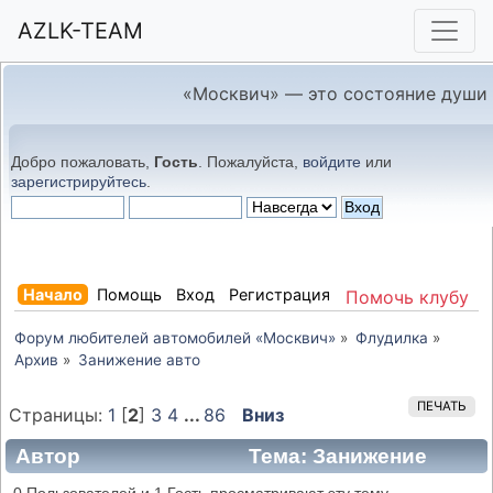
AZLK-TEAM
«Москвич» — это состояние души
Добро пожаловать,
Гость
. Пожалуйста,
войдите
или
зарегистрируйтесь
.
Начало
Помощь
Вход
Регистрация
Помочь клубу
Форум любителей автомобилей «Москвич»
»
Флудилка
»
Архив
»
Занижение авто
ПЕЧАТЬ
Страницы:
1
[
2
]
3
4
...
86
Вниз
Автор
Тема: Занижение
авто (Прочитано 260695 раз)