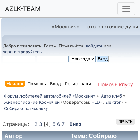
AZLK-TEAM
«Москвич» — это состояние души
Добро пожаловать,
Гость
. Пожалуйста,
войдите
или
зарегистрируйтесь
.
Начало
Помощь
Вход
Регистрация
Помочь клубу
Форум любителей автомобилей «Москвич»
»
Авто клуб
»
Жизнеописание Космичей
(Модераторы:
=LD=
,
Elektron
) »
Собираю потихоньку
ПЕЧАТЬ
Страницы:
1
2
3
[
4
]
5
6
7
Вниз
Автор
Тема: Собираю