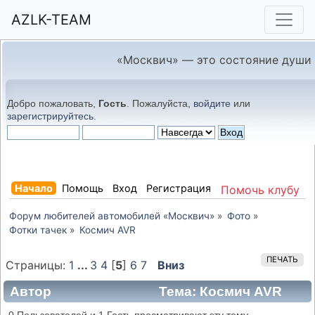
AZLK-TEAM
«Москвич» — это состояние души
Добро пожаловать,
Гость
. Пожалуйста,
войдите
или
зарегистрируйтесь
.
Начало
Помощь
Вход
Регистрация
Помочь клубу
Форум любителей автомобилей «Москвич»
»
Фото
»
Фотки тачек
»
Космич AVR
ПЕЧАТЬ
Страницы:
1
...
3
4
[
5
]
6
7
Вниз
Автор
Тема: Космич AVR
(Прочитано 28111 раз)