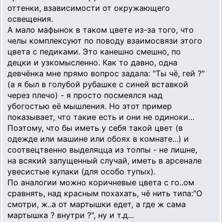
оттенки, взависимости от окружающего
освещения.
А мало мафынок в таком цвете из-за того, что
челы комплексуют по поводу взаимосвязи этого
цвета с педиками. Это канешно смешно, по
децки и узкомысленно. Как то давно, одна
девчёнка мне прямо вопрос задала: "Ты чё, гей ?"
(а я был в голубой рубашке с синей вставкой
через плечо) - я просто посмеялся над
убогостью её мышления. Но этот пример
показывает, что такие есть и они не одиноки...
Поэтому, что бы иметь у себя такой цвет (в
одежде или машине или обоях в комнате...) и
соотвецтвенно выделяцца из толпы - не лишне,
на всякий запущенный случай, иметь в арсенале
увесистые кулаки (для особо тупых).
По аналогии можно коричневые цвета с го..ом
сравнять, над красным похахать, чё нить типа:"О
смотри, ж..а от мартышки едет, а где ж сама
мартышка ? внутри ?", ну и т.д...