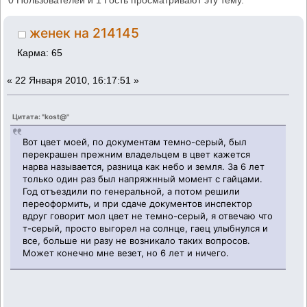
0 Пользователей и 1 Гость просматривают эту тему.
женек на 214145
Карма: 65
«
22 Января 2010, 16:17:51 »
Цитата: "kost@"
Вот цвет моей, по документам темно-серый, был
перекрашен прежним владельцем в цвет кажется
нарва называется, разница как небо и земля. За 6 лет
только один раз был напряжнный момент с гайцами.
Год отъездили по генеральной, а потом решили
переоформить, и при сдаче документов инспектор
вдруг говорит мол цвет не темно-серый, я отвечаю что
т-серый, просто выгорел на солнце, гаец улыбнулся и
все, больше ни разу не возникало таких вопросов.
Может конечно мне везет, но 6 лет и ничего.