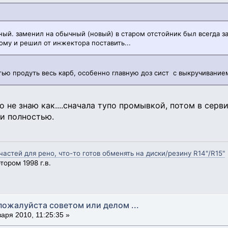
ный. заменил на обычный (новый) в старом отстойник был всегда з
тому и решил от инжектора поставить...
ью продуть весь карб, особенно главную доз сист с выкручивание
о не знаю как....сначала тупо промывкой, потом в сервис
 и полностью.
стей для рено, что-то готов обменять на диски/резину R14"/R15"
ором 1998 г.в.
пожалуйста советом или делом ...
аря 2010, 11:25:35 »