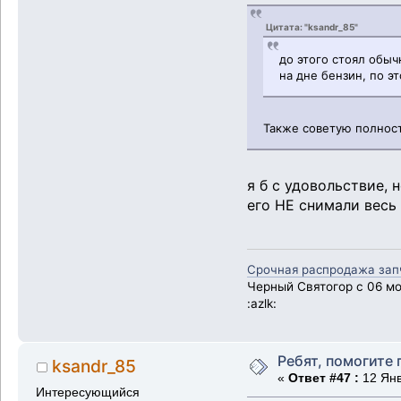
Цитата: "ksandr_85"
до этого стоял обыч
на дне бензин, по э
Также советую полност
я б с удовольствие, н
его НЕ снимали весь
Срочная распродажа запча
Черный Святогор с 06 мот
:azlk:
Ребят, помогите 
ksandr_85
«
Ответ #47 :
12 Янв
Интересующийся