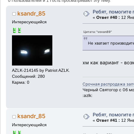
0 Пользователей и 1 Гость просматривают эту тему.
Ребят, помогите 
ksandr_85
«
Ответ #40 :
12 Янв
Интересующийся
Цитата: "vovan89"
Не хватает производит
хм как вариант - во
AZLK-214145 by Patriot AZLK.
Сообщений: 280
Карма: 0
Срочная распродажа запча
Черный Святогор с 06 мот
:azlk:
Ребят, помогите 
ksandr_85
«
Ответ #41 :
12 Янв
Интересующийся