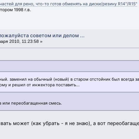
стей для рено, что-то готов обменять на диски/резину R14"/R15"
ором 1998 г.в.
пожалуйста советом или делом ...
аря 2010, 11:23:58 »
ный. заменил на обычный (новый) в старом отстойник был всегда з
тому и решил от инжектора поставить...
в или переобагащенная смесь.
ивать может (как убрать - я не знаю), а вот переобага