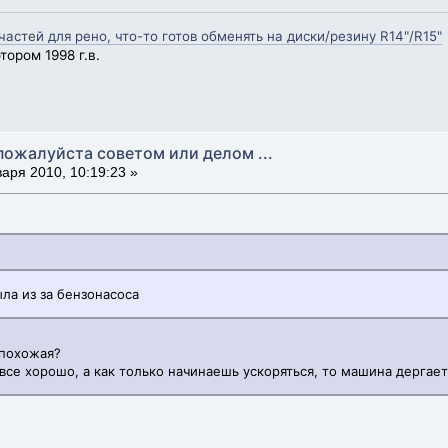
стей для рено, что-то готов обменять на диски/резину R14"/R15"
ором 1998 г.в.
пожалуйста советом или делом ...
аря 2010, 10:19:23 »
ыла из за бензонасоса
 похожая?
 все хорошо, а как только начинаешь ускоряться, то машина дергае