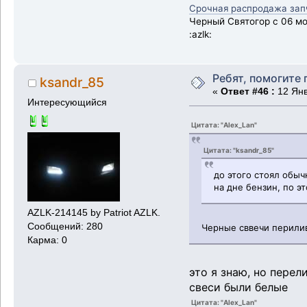
Срочная распродажа запча
Черный Святогор с 06 мот
:azlk:
Ребят, помогите 
ksandr_85
«
Ответ #46 :
12 Янв
Интересующийся
Цитата: "Alex_Lan"
Цитата: "ksandr_85"
до этого стоял обыч
на дне бензин, по э
AZLK-214145 by Patriot AZLK.
Сообщений: 280
Черные сввечи перили
Карма: 0
это я знаю, но перел
свеси были белые
Цитата: "Alex_Lan"