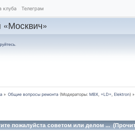
а клуба
Телеграм
 «Москвич»
руйтесь
.
а
»
Общие вопросы ремонта
(Модераторы:
MBX
,
=LD=
,
Elektron
) »
гите пожалуйста советом или делом ... (Прочит