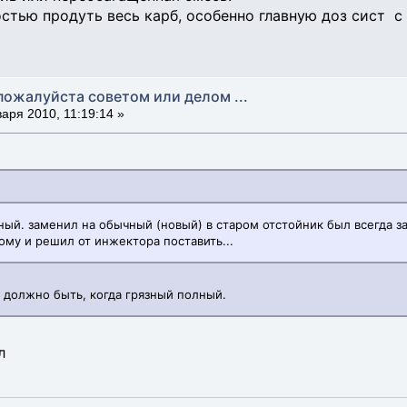
стью продуть весь карб, особенно главную доз сист 
пожалуйста советом или делом ...
аря 2010, 11:19:14 »
ный. заменил на обычный (новый) в старом отстойник был всегда з
тому и решил от инжектора поставить...
и должно быть, когда грязный полный.
л