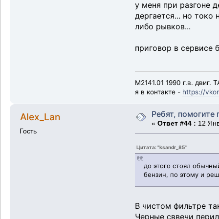
у меня при разгоне д
дергается... но токо
либо рывков...
приговор в сервисе 
М2141.01 1990 г.в. двиг. 
я в контакте -
https://vko
Ребят, помогите 
Alex_Lan
«
Ответ #44 :
12 Янв
Гость
Цитата: "ksandr_85"
до этого стоял обычны
бензин, по этому и реш
В чистом фильтре та
Черные сввечи перил