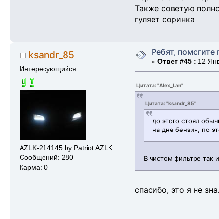
Также советую полно
гуляет соринка
Ребят, помогите 
ksandr_85
«
Ответ #45 :
12 Янв
Интересующийся
Цитата: "Alex_Lan"
Цитата: "ksandr_85"
до этого стоял обыч
на дне бензин, по э
AZLK-214145 by Patriot AZLK.
Сообщений: 280
В чистом фильтре так 
Карма: 0
спасибо, это я не зна