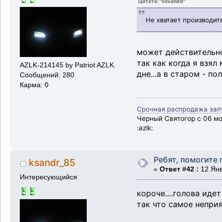
Цитата: "vovan89"
Не хватает производит
может действительно
так как когда я взял
AZLK-214145 by Patriot AZLK.
дне...а в старом - 
Сообщений: 280
Карма: 0
Срочная распродажа запча
Черный Святогор с 06 мот
:azlk:
Ребят, помогите 
ksandr_85
«
Ответ #42 :
12 Янв
Интересующийся
короче....голова идет
так что самое неприя