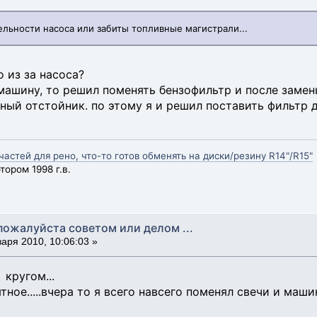
ельности насоса или забиты топливные магистрали...
 из за насоса?
 машину, то решил поменять бензофильтр и после замен
полный отстойник. по этому я и решил поставить фильт
стей для рено, что-то готов обменять на диски/резину R14"/R15"
ором 1998 г.в.
пожалуйста советом или делом ...
аря 2010, 10:06:03 »
 кругом...
тное.....вчера то я всего навсего поменял свечи и машин