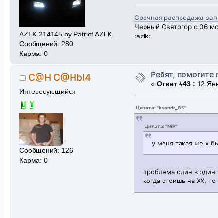
Срочная распродажа запча
Черный Святогор с 06 мот
AZLK-214145 by Patriot AZLK.
:azlk:
Сообщений: 280
Карма: 0
Ребят, помогите 
C@H C@Hbl4
«
Ответ #43 :
12 Янв
Интересующийся
Цитата: "ksandr_85"
Цитата: "NiP"
у меня такая же х б
Сообщений: 126
Карма: 0
проблема один в один
когда стоишь на ХХ, то