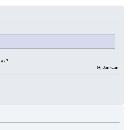
иях?
Записан