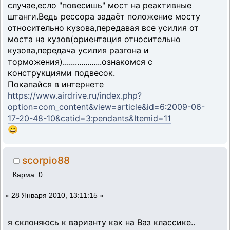
случае,есло "повесишь" мост на реактивные
штанги.Ведь рессора задаёт положение мосту
относительно кузова,передавая все усилия от
моста на кузов(ориентация относительно
кузова,передача усилия разгона и
торможения)...................ознакомся с
конструкциями подвесок.
Покапайся в интернете
https://www.airdrive.ru/index.php?
option=com_content&view=article&id=6:2009-06-
17-20-48-10&catid=3:pendants&Itemid=11
😀
scorpio88
Карма: 0
«
28 Января 2010, 13:11:15 »
я склоняюсь к варианту как на Ваз классике..