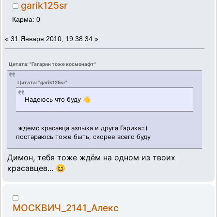
garik125sr
Карма: 0
«
31 Января 2010, 19:38:34 »
Цитата: "Гагарин тоже космонафт"
Цитата: "garik125sr"
Надеюсь что буду 👋
ждемс красавца азлыка и друга Гарика=)
постараюсь тоже быть, скорее всего буду
Димон, тебя тоже ждём на одном из твоих
красавцев... 😆
МОСКВИЧ_2141_Алексей