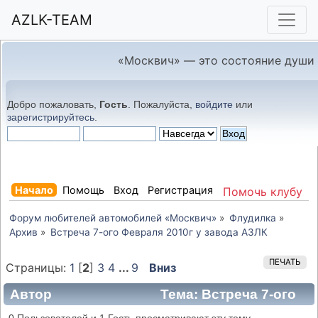
AZLK-TEAM
«Москвич» — это состояние души
Добро пожаловать,
Гость
. Пожалуйста,
войдите
или
зарегистрируйтесь
.
Начало
Помощь
Вход
Регистрация
Помочь клубу
Форум любителей автомобилей «Москвич»
»
Флудилка
»
Архив
»
Встреча 7-ого Февраля 2010г у завода АЗЛК
ПЕЧАТЬ
Страницы:
1
[
2
]
3
4
...
9
Вниз
Автор
Тема: Встреча 7-ого
Февраля 2010г у завода АЗЛК (Прочитано