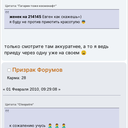
Цитата: "Гагарин тоже космонафт"
женек на 214145
Евген как скажешь=)
я буду не против приютить красотулю 👼
только смотрите там аккуратнее, а то я ведь
приеду через одну уже на своем 😩
Призрак Форумов
Карма: 28
«
01 Февраля 2010, 09:29:08 »
Цитата: "Cleopatre"
к сожалению учусь 🤦‍♂️ 🤦‍♂️ 🤦‍♂️