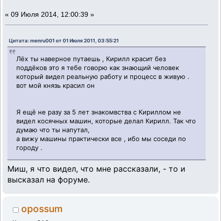
«
09 Июля 2014, 12:00:39 »
Цитата: menru001 от 01 Июля 2011, 03:55:21
Лёх ты наверное путаешь , Кирилл красит без
поддёков это я тебе говорю как знающий человек
который видел реальную работу и процесс в живую .
вот мой князь красил он
Я ещё не разу за 5 лет знакомвства с Кириллом не
видел косячных машин, которые делал Кирилл. Так что
думаю что ты напутал,
а вижу машины практически все , ибо мы соседи по
городу .
Миш, я что видел, что мне рассказали, - то и
высказал на форуме.
opossum