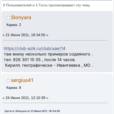
жестяню, варю машинки , г Ивантеевка .
0 Пользователей и 1 Гость просматривают эту тему.
(Прочитано 38008 раз)
Slonyara
Карма: 2
«
21 Июня 2011, 18:34:55 »
https://club-azlk.ru/club/user/14
там внизу несколько примеров содеяного .
тел. 926 301 15 05 , после 14 часов.
Кирилл. географически - Ивантеевка , МО .
sergius41
Карма: 8
«
24 Июня 2011, 12:10:39 »
Цитата: Slonyara от 21 Июня 2011, 18:34:55