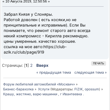
«
10 Августа 2019, 12:50:56 »
Забрал Князя у Слоняры.
Работой доволен ( есть косяки,но не
принципиальные и исправимые). Если Вы
понимаете, что ремонт старого авто всегда
некий компромисс - Кирилла рекомендую.
цены умеренные. качество хорошее.
ссылка на мое авто:https://club-
azlk.ru/club/page/919
ПЕЧАТЬ
Страницы: [
1
]
2
Вверх
« предыдущая тема
следующая тема »
Форум любителей автомобилей «Москвич»
»
Бизнес-барахолка
»
Услуги
(Модераторы:
FIZIK
,
opossum
) »
Крашу, жестяню, варю машинки , г Ивантеевка .