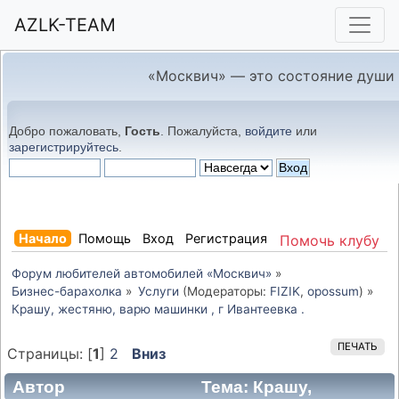
AZLK-TEAM
«Москвич» — это состояние души
Добро пожаловать,
Гость
. Пожалуйста,
войдите
или
зарегистрируйтесь
.
Начало
Помощь
Вход
Регистрация
Помочь клубу
Форум любителей автомобилей «Москвич»
»
Бизнес-барахолка
»
Услуги
(Модераторы:
FIZIK
,
opossum
) »
Крашу, жестяню, варю машинки , г Ивантеевка .
ПЕЧАТЬ
Страницы: [
1
]
2
Вниз
Автор
Тема: Крашу,