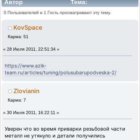
Автор
Тема:
Полусубаруподвеска-2 (Прочитано 6659
0 Пользователей и 1 Гость просматривают эту тему.
раз)
KovSpace
Карма: 51
«
28 Июля 2011, 22:51:34 »
https://www.azlk-
team.ru/articles/tuning/polusubarupodveska-2/
Zlovianin
Карма: 7
«
30 Июля 2011, 16:22:11 »
Уверен что во время приварки резьбовой части
металл не утянуло и детали получились