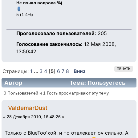
Не понял вопроса %)
5 (1.4%)
Проголосовало пользователей:
205
Голосование закончилось:
12 Мая 2008,
13:50:42
ПЕЧАТЬ
Страницы:
1
...
3
4
[
5
]
6
7
8
Вниз
Автор
Тема: Пользуетесь
ли Вы мобильным телефоном, находясь за
0 Пользователей и 1 Гость просматривают эту тему.
рулем? (Прочитано 96272 раз)
ValdemarDust
«
28 Декабря 2010, 16:48:26 »
Только с BlueToo'хой, и то отвлекает оч сильно. А