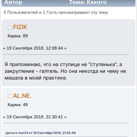
Автор
Тема: Какого
производителя выбрать передние
0 Пользователей и 1 Гость просматривают эту тему.
диски,помогите! (Прочитано 23396 раз)
FIZIK
Карма: 89
«
19 Сентября 2018, 12:08:44 »
Я припоминаю, что на ступице не "ступенька", а
закругление - галтель. Но она никогда ни чему не
мешала в моей практике.
AL.NE.
Карма: 48
«
19 Сентября 2018, 22:30:41 »
Цитата: Iron13 от 19 Сентября 2018, 21:53:49