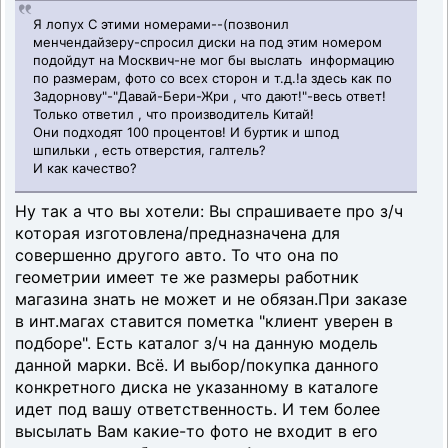
Я лопух С этими номерами--(позвонил
менчендайзеру-спросил диски на под этим номером
подойдут на Москвич-не мог бы выслать информацию
по размерам, фото со всех сторон и т.д.!а здесь как по
Задорнову"-"Давай-Бери-Жри , что дают!"-весь ответ!
Только ответил , что производитель Китай!
Они подходят 100 процентов! И буртик и шпод
шпильки , есть отверстия, галтель?
И как качество?
Ну так а что вы хотели: Вы спрашиваете про з/ч
которая изготовлена/предназначена для
совершенно другого авто. То что она по
геометрии имеет те же размеры работник
магазина знать не может и не обязан.При заказе
в инт.магах ставится пометка "клиент уверен в
подборе". Есть каталог з/ч на данную модель
данной марки. Всё. И выбор/покупка данного
конкретного диска не указанному в каталоге
идет под вашу ответственность. И тем более
высылать Вам какие-то фото не входит в его