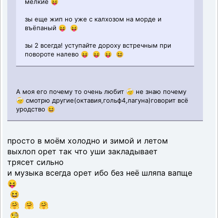
мелкие 😝
зы еще жип но уже с калхозом на морде и
въёпаный 😝 😝
зы 2 всегда! уступайте дороху встречным при
повороте налево 😝 😝 😝 😆
А моя его почему то очень любит 🤕 не знаю почему
🤕 смотрю другие(октавия,гольф4,лагуна)говорит всё
уродство 😆
просто в моём холодно и зимой и летом
выхлоп орет так что уши закладывает
трясет сильно
и музыка всегда орет ибо без неё шляпа вапще
😝
😆
🤗 🤗 🤗
🧐