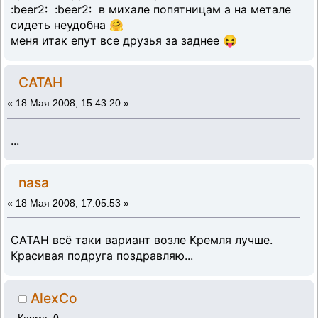
:beer2: :beer2: в михале попятницам а на метале
сидеть неудобна 🤗
меня итак епут все друзья за заднее 😝
CATAH
«
18 Мая 2008, 15:43:20 »
...
nasa
«
18 Мая 2008, 17:05:53 »
САТАН всё таки вариант возле Кремля лучше.
Красивая подруга поздравляю...
AlexCo