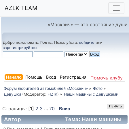
AZLK-TEAM
«Москвич» — это состояние души
Добро пожаловать,
Гость
. Пожалуйста,
войдите
или
зарегистрируйтесь
.
Начало
Помощь
Вход
Регистрация
Помочь клубу
Форум любителей автомобилей «Москвич»
»
Фото
»
Девушки
(Модератор:
FIZIK
) »
Наши машины с девушками
ПЕЧАТЬ
Страницы: [
1
]
2
3
...
70
Вниз
Автор
Тема: Наши машины
с девушками (Прочитано 315195 раз)