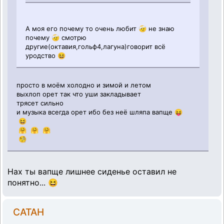
А моя его почему то очень любит 🤕 не знаю
почему 🤕 смотрю
другие(октавия,гольф4,лагуна)говорит всё
уродство 😆
просто в моём холодно и зимой и летом
выхлоп орет так что уши закладывает
трясет сильно
и музыка всегда орет ибо без неё шляпа вапще 😝
😆
🤗 🤗 🤗
🧐
Нах ты вапще лишнее сиденье оставил не
понятно... 😆
CATAH