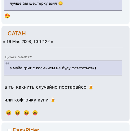
лучше бы шестерку взял 😀
😍
CATAH
«
19 Мая 2008, 10:12:22 »
Цитата: "staff177"
а майа грит с космичем не буду фотататься=)
а ты какнить случайно постарайсо 🍺
или кофточку купи 🍺
😝 😝 😝 😝
EasyRider