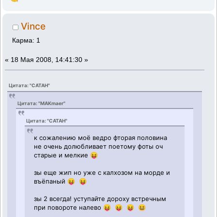
Vince
Карма: 1
«
18 Мая 2008, 14:41:30 »
Цитата: "CATAH"
Цитата: "MAKmaer"
Цитата: "CATAH"
к сожалению моё ведро фторая половина
не очень долюбливает поетому фоты оч
старые и мелкие 😝
зы еще жип но уже с калхозом на морде и
въёпаный 😝 😝
зы 2 всегда! уступайте дороху встречным
при повороте налево 😝 😝 😝 😆