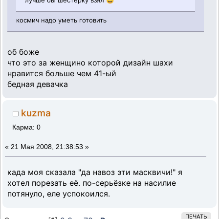
лучше бы шестерку взял 😀
космич надо уметь готовить
об боже
что это за женщино которой дизайн шахи
нравится больше чем 41-ый
бедная девачка
kuzma
Карма: 0
«
21 Мая 2008, 21:38:53 »
када моя сказала "да навоз эти масквичи!" я
хотел порезать её. по-серьёзке на насилие
потянуло, еле успокоился.
ПЕЧАТЬ