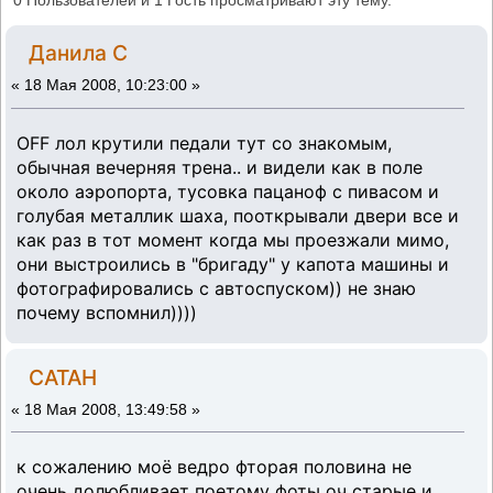
0 Пользователей и 1 Гость просматривают эту тему.
Данила С
«
18 Мая 2008, 10:23:00 »
OFF лол крутили педали тут со знакомым,
обычная вечерняя трена.. и видели как в поле
около аэропорта, тусовка пацаноф с пивасом и
голубая металлик шаха, пооткрывали двери все и
как раз в тот момент когда мы проезжали мимо,
они выстроились в "бригаду" у капота машины и
фотографировались с автоспуском)) не знаю
почему вспомнил))))
CATAH
«
18 Мая 2008, 13:49:58 »
к сожалению моё ведро фторая половина не
очень долюбливает поетому фоты оч старые и