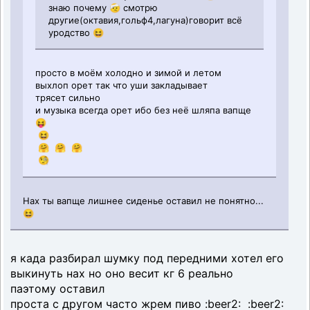
знаю почему 🤕 смотрю
другие(октавия,гольф4,лагуна)говорит всё
уродство 😆
просто в моём холодно и зимой и летом
выхлоп орет так что уши закладывает
трясет сильно
и музыка всегда орет ибо без неё шляпа вапще
😝
😆
🤗 🤗 🤗
🧐
Нах ты вапще лишнее сиденье оставил не понятно...
😆
я када разбирал шумку под передними хотел его
выкинуть нах но оно весит кг 6 реально
паэтому оставил
проста с другом часто жрем пиво :beer2: :beer2: