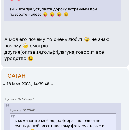
зы 2 всегда! уступайте дороху встречным при
повороте налево 😝 😝 😝 😆
А моя его почему то очень любит 🤕 не знаю
почему 🤕 смотрю
другие(октавия,гольф4,лагуна)говорит всё
уродство 😆
CATAH
«
18 Мая 2008, 14:39:48 »
Цитата: "MAKmaer"
Цитата: "CATAH"
к сожалению моё ведро фторая половина не
очень долюбливает поетому фоты оч старые и