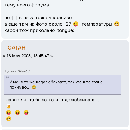
тему всего форума
но фф в лесу тож оч красиво
а еще там на фото около -27 😝 температуры 😆
кароч тож прикольно :tongue:
CATAH
«
18 Мая 2008, 18:45:47 »
Цитата: "AlexCo"
У меня то же недолюбливает, так что
я
то точно
понимаю... 😂
главное чтоб было то что долюбливала...
🍺
😝 😝 😝
😆