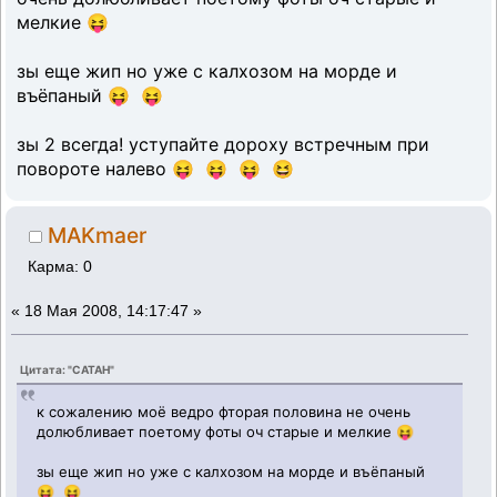
мелкие 😝
зы еще жип но уже с калхозом на морде и
въёпаный 😝 😝
зы 2 всегда! уступайте дороху встречным при
повороте налево 😝 😝 😝 😆
MAKmaer
Карма: 0
«
18 Мая 2008, 14:17:47 »
Цитата: "CATAH"
к сожалению моё ведро фторая половина не очень
долюбливает поетому фоты оч старые и мелкие 😝
зы еще жип но уже с калхозом на морде и въёпаный
😝 😝