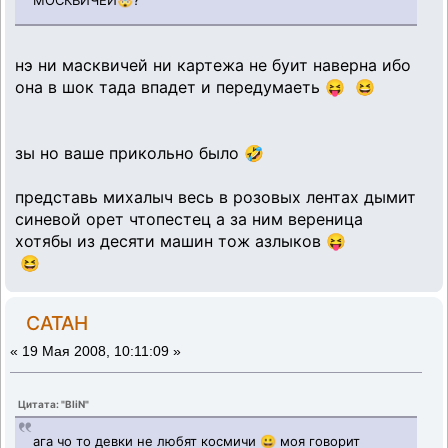
МОСКВИЧЕЙ🤯?
нэ ни масквичей ни картежа не буит наверна ибо
она в шок тада впадет и передумаеть 😝 😆
зы но ваше прикольно было 🤣
представь михалыч весь в розовых лентах дымит
синевой орет чтопестец а за ним вереница
хотябы из десяти машин тож азлыков 😝
😆
CATAH
«
19 Мая 2008, 10:11:09 »
Цитата: "BliN"
ага чо то девки не любят космичи 😀 моя говорит