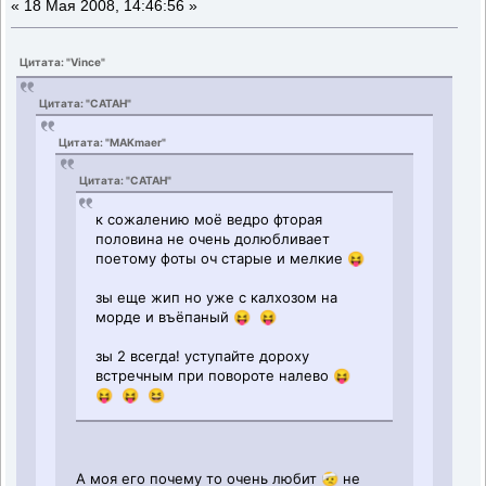
«
18 Мая 2008, 14:46:56 »
Цитата: "Vince"
Цитата: "CATAH"
Цитата: "MAKmaer"
Цитата: "CATAH"
к сожалению моё ведро фторая
половина не очень долюбливает
поетому фоты оч старые и мелкие 😝
зы еще жип но уже с калхозом на
морде и въёпаный 😝 😝
зы 2 всегда! уступайте дороху
встречным при повороте налево 😝
😝 😝 😆
А моя его почему то очень любит 🤕 не