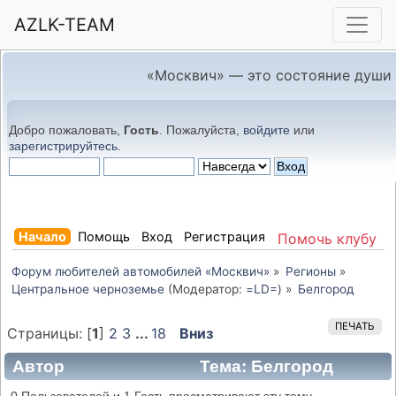
AZLK-TEAM
«Москвич» — это состояние души
Добро пожаловать,
Гость
. Пожалуйста,
войдите
или
зарегистрируйтесь
.
Начало
Помощь
Вход
Регистрация
Помочь клубу
Форум любителей автомобилей «Москвич»
»
Регионы
»
Центральное черноземье
(Модератор:
=LD=
) »
Белгород
ПЕЧАТЬ
Страницы: [
1
]
2
3
...
18
Вниз
Автор
Тема: Белгород
(Прочитано 82967 раз)