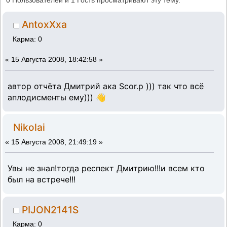
0 Пользователей и 1 Гость просматривают эту тему.
AntoxXxa
Карма: 0
«
15 Августа 2008, 18:42:58 »
автор отчёта Дмитрий ака Scor.p ))) так что всё
аплодисменты ему))) 👋
Nikolai
«
15 Августа 2008, 21:49:19 »
Увы не знал!тогда респект Дмитрию!!!и всем кто
был на встрече!!!
PIJON2141S
Карма: 0