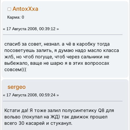
AntoxXxa
Карма: 0
«
17 Августа 2008, 00:39:12 »
спасиб за совет, незнал. а чё в каробку тогда
посоветуешь залить, я думаю надо масло класса
жл5, но чтоб погуще, чтоб через сальники не
выбежало, ваще не шарю я в этих вопроосах
совсем(((
sergeo
«
17 Августа 2008, 00:59:24 »
Кстати да! Я тоже залил полусинтетику Q8 для
вольво (покупал на ЖД) так движок прошел
всего 30 касарей и стуканул.