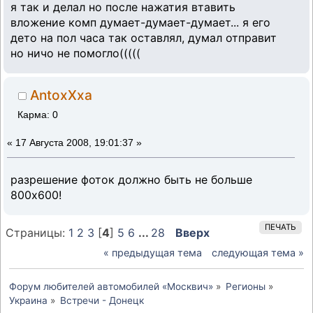
я так и делал но после нажатия втавить
вложение комп думает-думает-думает... я его
дето на пол часа так оставлял, думал отправит
но ничо не помогло(((((
AntoxXxa
Карма: 0
«
17 Августа 2008, 19:01:37 »
разрешение фоток должно быть не больше
800х600!
ПЕЧАТЬ
Страницы:
1
2
3
[
4
]
5
6
...
28
Вверх
« предыдущая тема
следующая тема »
Форум любителей автомобилей «Москвич»
»
Регионы
»
Украина
»
Встречи - Донецк