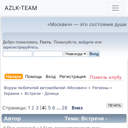
AZLK-TEAM
«Москвич» — это состояние души
Добро пожаловать,
Гость
. Пожалуйста,
войдите
или
зарегистрируйтесь
.
Начало
Помощь
Вход
Регистрация
Помочь клубу
Форум любителей автомобилей «Москвич»
»
Регионы
»
Украина
»
Встречи - Донецк
ПЕЧАТЬ
Страницы:
1
2
3
[
4
]
5
6
...
28
Вниз
Автор
Тема: Встречи -
Донецк (Прочитано 97128 раз)