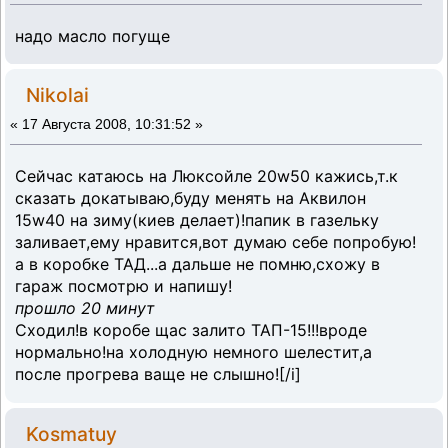
надо масло погуще
Nikolai
«
17 Августа 2008, 10:31:52 »
Сейчас катаюсь на Люксойле 20w50 кажись,т.к
сказать докатываю,буду менять на Аквилон
15w40 на зиму(киев делает)!папик в газельку
заливает,ему нравится,вот думаю себе попробую!
а в коробке ТАД...а дальше не помню,схожу в
гараж посмотрю и напишу!
прошло 20 минут
Сходил!в коробе щас залито ТАП-15!!!вроде
нормально!на холодную немного шелестит,а
после прогрева ваще не слышно![/i]
Kosmatuy