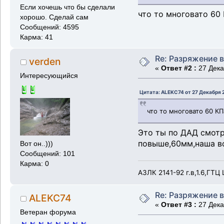
Если хочешь что бы сделали
что то многовато 60 
хорошо. Сделай сам
Сообщений: 4595
Карма: 41
Re: Разряжение 
verden
«
Ответ #2 :
27 Дека
Интересующийся
Цитата: ALEKC74 от 27 Декабря 2
что то многовато 60 КП
Это ты по ДАД смотр
повыше,60мм,наша вс
Вот он..)))
Сообщений: 101
Карма: 0
АЗЛК 2141-92 г.в,1.6,ГТ
Re: Разряжение 
ALEKC74
«
Ответ #3 :
27 Дека
Ветеран форума