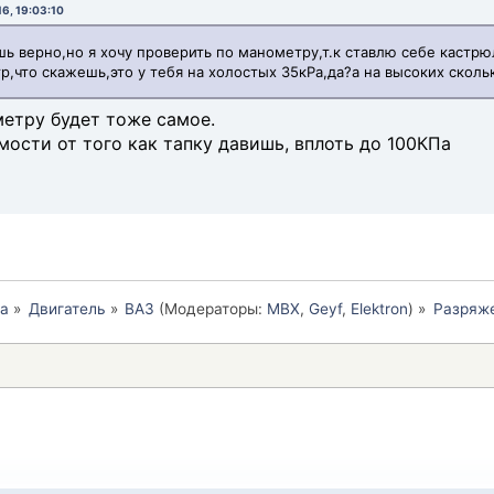
6, 19:03:10
ь верно,но я хочу проверить по манометру,т.к ставлю себе кастр
р,что скажешь,это у тебя на холостых 35кРа,да?а на высоких сколь
метру будет тоже самое.
мости от того как тапку давишь, вплоть до 100КПа
а
»
Двигатель
»
ВАЗ
(Модераторы:
MBX
,
Geyf
,
Elektron
) »
Разряже