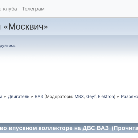
а клуба
Телеграм
 «Москвич»
руйтесь
.
а
»
Двигатель
»
ВАЗ
(Модераторы:
MBX
,
Geyf
,
Elektron
) »
Разряже
во впускном коллекторе на ДВС ВАЗ (Прочита