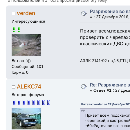
0 Пользователей и 1 Гость просматривают эту тему.
Разряжение во в
verden
«
:
27 Декабря 2016, 
Интересующийся
Привет всем,подскаж
проверить с черепахо
классических ДВС дол
АЗЛК 2141-92 г.в,1.6,ГТ
Вот он..)))
Сообщений: 101
Карма: 0
Re: Разряжение 
ALEKC74
«
Ответ #1 :
27 Дека
Ветеран форума
Цитата: verden от 27 Декабря 20
Привет всем,подскажит
черепахой,и кастрюлей
-60кРа,точное это знач