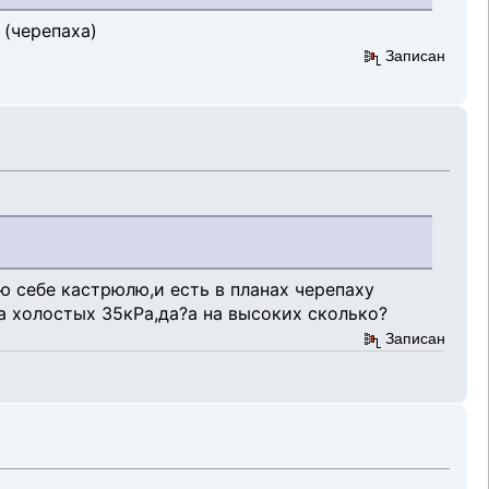
 (черепаха)
Записан
ю себе кастрюлю,и есть в планах черепаху
а холостых 35кРа,да?а на высоких сколько?
Записан