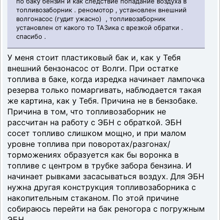
по баку бензин и как следствие попадание воздуха в
топливозаборник . реномотор , установлен внешний
волгонасос (гудит ужасно) , топливозаборник
установлен от какого то ТАЗика с врезкой обратки .
спасибо .
У меня стоит пластиковый бак и, как у Тебя
внешний бензонасос от Волги. При остатке
топлива в баке, когда изредка начинает лампочка
резерва только помаргивать, наблюдается такая
же картина, как у Тебя. Причина не в бензобаке.
Причина в том, что топливозаборник не
рассчитан на работу с ЭБН с обраткой. ЭБН
сосет топливо слишком мощно, и при малом
уровне топлива при поворотах/разгонах/
торможениях образуется как бы воронка в
топливе с центром в трубке забора бензина. И
начинает рывками засасываться воздух. Для ЭБН
нужна другая конструкция топливозаборника с
накопительным стаканом. По этой причине
собираюсь перейти на бак реногора с погружным
ЭБН.