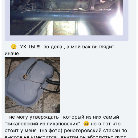
😲 УХ ТЫ !!! во дела , а мой бак выглядит
иначе
не могу утверждать , который из них самый
"пикаповский из пикаповских" 😆 но в тот что
стоит у меня (на фото) реногоровский стакан по
высоте не уместится , внутри он абсолютно пуст