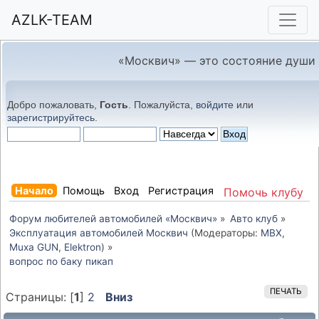
AZLK-TEAM
«Москвич» — это состояние души
Добро пожаловать,
Гость
. Пожалуйста,
войдите
или
зарегистрируйтесь
.
Начало
Помощь
Вход
Регистрация
Помочь клубу
Форум любителей автомобилей «Москвич»
»
Авто клуб
»
Эксплуатация автомобилей Москвич
(Модераторы:
MBX
,
Muxa GUN
,
Elektron
) »
вопрос по баку пикап
ПЕЧАТЬ
Страницы: [
1
]
2
Вниз