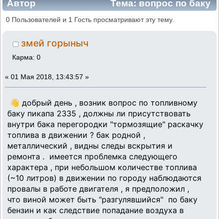
Автор
Тема: вопрос по баку
пикап (Прочитано 11824 раз)
0 Пользователей и 1 Гость просматривают эту тему.
змей горыныч
Карма: 0
«
01 Мая 2018, 13:43:57 »
👋 добрый день , возник вопрос по топливному
баку пикапа 2335 , должны ли присутствовать
внутри бака перегородки "тормозящие" раскачку
топлива в движении ? бак родной ,
металлический , видны следы вскрытия и
ремонта . имеется проблемка следующего
характера , при небольшом количестве топлива
(~10 литров) в движении по городу наблюдаются
провалы в работе двигателя , я предположил ,
что виной может быть "разгулявшийся" по баку
бензин и как следствие попадание воздуха в