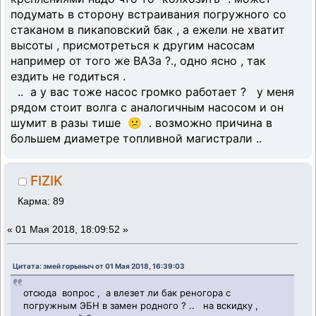
подумать в сторону встраивания погружного со
стаканом в пикаповский бак , а ежели не хватит
высоты , присмотреться к другим насосам
например от того же ВАЗа ?., одно ясно , так
ездить не годиться .
.. а у вас тоже насос громко работает ? у меня
рядом стоит волга с аналогичным насосом и он
шумит в разы тише 😕 . возможно причина в
большем диаметре топливной магистрали ..
FIZIK
Карма: 89
«
01 Мая 2018, 18:09:52 »
Цитата: змей горыныч от 01 Мая 2018, 16:39:03
отсюда вопрос , а влезет ли бак реногора с
погружным ЭБН в замен родного ? .. на вскидку ,