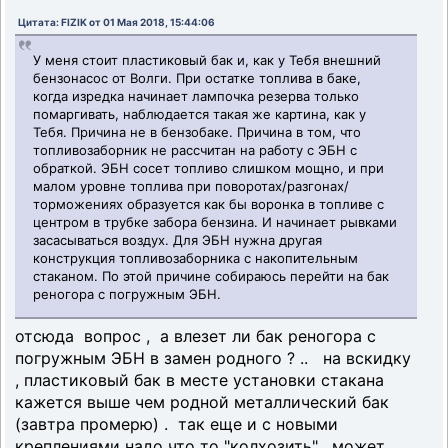
Цитата: FIZIK от 01 Мая 2018, 15:44:06
У меня стоит пластиковый бак и, как у Тебя внешний
бензонасос от Волги. При остатке топлива в баке,
когда изредка начинает лампочка резерва только
помаргивать, наблюдается такая же картина, как у
Тебя. Причина не в бензобаке. Причина в том, что
топливозаборник не рассчитан на работу с ЭБН с
обраткой. ЭБН сосет топливо слишком мощно, и при
малом уровне топлива при поворотах/разгонах/
торможениях образуется как бы воронка в топливе с
центром в трубке забора бензина. И начинает рывками
засасываться воздух. Для ЭБН нужна другая
конструкция топливозаборника с накопительным
стаканом. По этой причине собираюсь перейти на бак
реногора с погружным ЭБН.
отсюда вопрос , а влезет ли бак реногора с
погружным ЭБН в замен родного ? .. на вскидку
, пластиковый бак в месте установки стакана
кажется выше чем родной металлический бак
(завтра промерю) . так еще и с новыми
креплениями надо что то "колхозить" . может