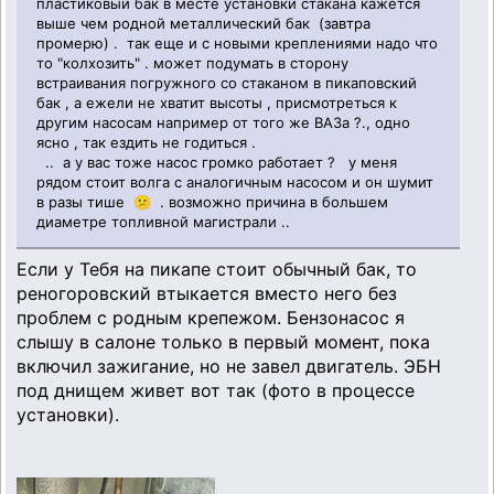
пластиковый бак в месте установки стакана кажется
выше чем родной металлический бак (завтра
промерю) . так еще и с новыми креплениями надо что
то "колхозить" . может подумать в сторону
встраивания погружного со стаканом в пикаповский
бак , а ежели не хватит высоты , присмотреться к
другим насосам например от того же ВАЗа ?., одно
ясно , так ездить не годиться .
.. а у вас тоже насос громко работает ? у меня
рядом стоит волга с аналогичным насосом и он шумит
в разы тише 😕 . возможно причина в большем
диаметре топливной магистрали ..
Если у Тебя на пикапе стоит обычный бак, то
реногоровский втыкается вместо него без
проблем с родным крепежом. Бензонасос я
слышу в салоне только в первый момент, пока
включил зажигание, но не завел двигатель. ЭБН
под днищем живет вот так (фото в процессе
установки).