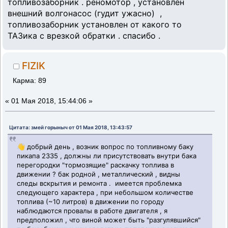
топливозаборник . реномотор , установлен
внешний волгонасос (гудит ужасно) ,
топливозаборник установлен от какого то
ТАЗика с врезкой обратки . спасибо .
FIZIK
Карма: 89
«
01 Мая 2018, 15:44:06 »
Цитата: змей горыныч от 01 Мая 2018, 13:43:57
👋 добрый день , возник вопрос по топливному баку
пикапа 2335 , должны ли присутствовать внутри бака
перегородки "тормозящие" раскачку топлива в
движении ? бак родной , металлический , видны
следы вскрытия и ремонта . имеется проблемка
следующего характера , при небольшом количестве
топлива (~10 литров) в движении по городу
наблюдаются провалы в работе двигателя , я
предположил , что виной может быть "разгулявшийся"