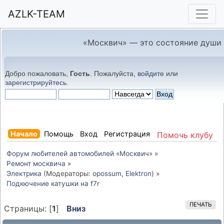
AZLK-TEAM
«Москвич» — это состояние души
Добро пожаловать,
Гость
. Пожалуйста,
войдите
или
зарегистрируйтесь
.
Начало
Помощь
Вход
Регистрация
Помочь клубу
Форум любителей автомобилей «Москвич»
»
Ремонт москвича
»
Электрика
(Модераторы:
opossum
,
Elektron
) »
Подкючение катушки на f7r
ПЕЧАТЬ
Страницы: [
1
]
Вниз