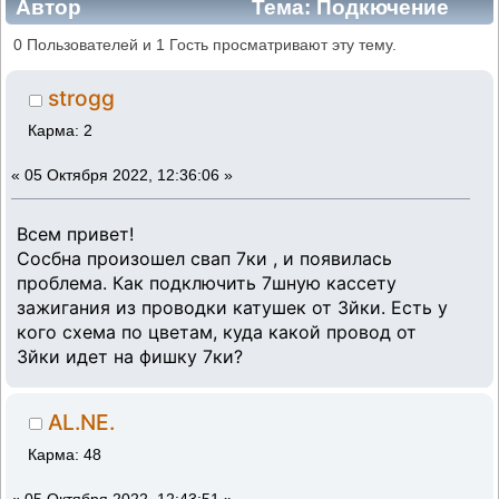
Автор
Тема: Подкючение
катушки на f7r (Прочитано 2203 раз)
0 Пользователей и 1 Гость просматривают эту тему.
strogg
Карма: 2
«
05 Октября 2022, 12:36:06 »
Всем привет!
Сосбна произошел свап 7ки , и появилась
проблема. Как подключить 7шную кассету
зажигания из проводки катушек от 3йки. Есть у
кого схема по цветам, куда какой провод от
3йки идет на фишку 7ки?
AL.NE.
Карма: 48