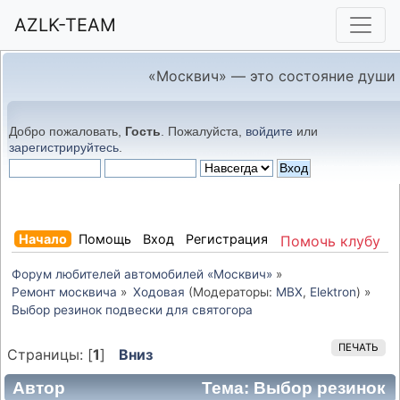
AZLK-TEAM
«Москвич» — это состояние души
Добро пожаловать,
Гость
. Пожалуйста,
войдите
или
зарегистрируйтесь
.
Начало
Помощь
Вход
Регистрация
Помочь клубу
Форум любителей автомобилей «Москвич»
»
Ремонт москвича
»
Ходовая
(Модераторы:
MBX
,
Elektron
) »
Выбор резинок подвески для святогора
ПЕЧАТЬ
Страницы: [
1
]
Вниз
Автор
Тема: Выбор резинок