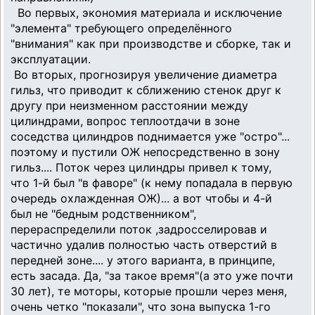
Во первых, экономия материала и исключение
"элемента" требующего определённого
"внимания" как при производстве и сборке, так и
эксплуатации.
Во вторых, прогнозируя увеличение диаметра
гильз, что приводит к сближению стенок друг к
другу при неизменном расстоянии между
цилиндрами, вопрос теплоотдачи в зоне
соседства цилиндров поднимается уже "остро"...
поэтому и пустили ОЖ непосредственно в зону
гильз.... Поток через цилиндры привел к тому,
что 1-й был "в фаворе" (к нему попадала в первую
очередь охлажденная ОЖ)... а вот чтобы и 4-й
был не "бедным родственником",
перераспределили поток ,задросселировав и
частично удалив полностью часть отверстий в
передней зоне.... у этого варианта, в принципе,
есть засада. Да, "за такое время"(а это уже почти
30 лет), те моторы, которые прошли через меня,
очень четко "показали", что зона выпуска 1-го