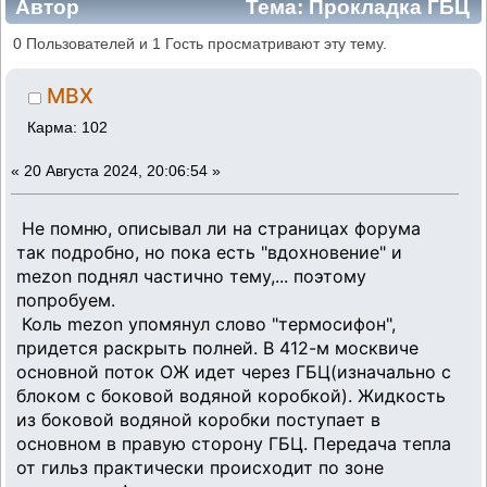
Автор
Тема: Прокладка ГБЦ
для блоков старого и нового образца
0 Пользователей и 1 Гость просматривают эту тему.
двигателей УМПО(УЗАМ) (Прочитано 6975
MBX
раз)
Карма: 102
«
20 Августа 2024, 20:06:54 »
Не помню, описывал ли на страницах форума
так подробно, но пока есть "вдохновение" и
mezon поднял частично тему,... поэтому
попробуем.
Коль mezon упомянул слово "термосифон",
придется раскрыть полней. В 412-м москвиче
основной поток ОЖ идет через ГБЦ(изначально с
блоком с боковой водяной коробкой). Жидкость
из боковой водяной коробки поступает в
основном в правую сторону ГБЦ. Передача тепла
от гильз практически происходит по зоне