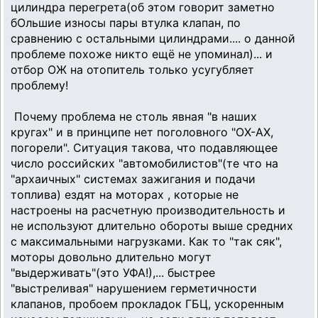
цилиндра перегрета(об этом говорит заметно
бОльшие износы пары втулка клапан, по
сравнению с остальными цилиндрами.... о данной
проблеме похоже никто ещё не упоминал)... и
отбор ОЖ на отопитель только усугубляет
проблему!
Почему проблема не столь явная "в наших
кругах" и в принципе нет поголовного "ОХ-АХ,
погорели". Ситуация такова, что подавляющее
число российских "автомобилистов"(те что на
"архаичных" системах зажигания и подачи
топлива) ездят на моторах , которые не
настроены на расчетную производительность и
не используют длительно обороты выше средних
с максимальными нагрузками. Как то "так сяк",
моторы довольно длительно могут
"выдерживать"(это УФА!),... быстрее
"выстреливая" нарушением герметичности
клапанов, пробоем прокладок ГБЦ, ускоренным