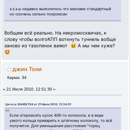
з.з.з.ы недавно выяснилось что маховик стандартный
но ооочень сильно покромсан
Вобщем всё реально. На некромосквичах, к
слову чтобы волгоКПП воткнуть туннель вобще
заново из тазопенок ваяют 😆 А мы чем хуже?
🤩
джин Тони
Карма: 34
«
21 Июля 2010, 12:51:30 »
Цитата: BAHEK794 от 21 Июля 2010, 12:34:01
Если откромсать кусок 406-го колокола, и в виде
узкого кольца приварить к штатному колоколу, то всё
получится. Для уменьшения расстояния "торец