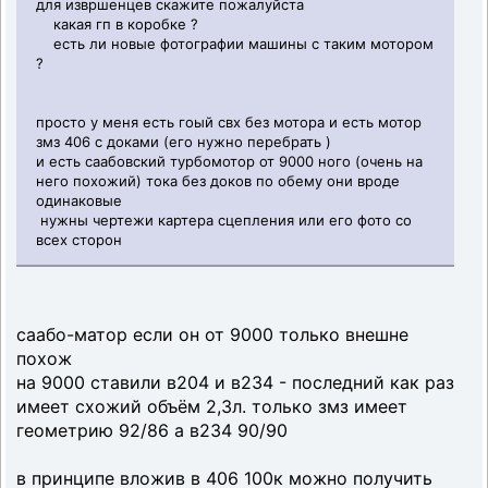
для извршенцев скажите пожалуйста
какая гп в коробке ?
есть ли новые фотографии машины с таким мотором
?
просто у меня есть гоый свх без мотора и есть мотор
змз 406 с доками (его нужно перебрать )
и есть саабовский турбомотор от 9000 ного (очень на
него похожий) тока без доков по обему они вроде
одинаковые
нужны чертежи картера сцепления или его фото со
всех сторон
саабо-матор если он от 9000 только внешне
похож
на 9000 ставили в204 и в234 - последний как раз
имеет схожий объём 2,3л. только змз имеет
геометрию 92/86 а в234 90/90
в принципе вложив в 406 100к можно получить