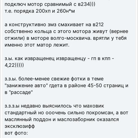
подключ мотор сравнимый с в234)))
т.е. порядка 200хп и 260н*м
а конструктивно змз смахивает на в212
собственно кольца с этого мотора живут (вернее
отжили) в моторе волго-москвича. врятли у тебя
именно этот матор лежит.
з.ы. как извращенец извращенцу - гп в кпп -
4,22)))))
з.з.ы. более-менее свежие фотки в теме
"занижение авто" гдета в районе 45-50 страниц и
в "рассаде"
з.з.з.ы недавно выяснилось что маховик
стандартный но ооочень сильно покромсан, а вот
маслянный поддон и маслозаборник оказался
эксклюзифф
вот фото: