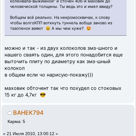
коленвала-выжимной" и сточен 406-й маховик до
человеческой толщины. Ты ведь это и имел ввиду?
Вобщем всё реально. На некромосквичах, к слову
чтобы волгоКПП воткнуть туннель вобще заново из
тазопенок ваяют 😆 А мы чем хуже? 🤩
можно и так - из двух колоколов змз-шного и
нашего сваять один, для этого понадобится еще
выточить плиту по диаметру как змз-шный
колокол
в общем если чо нарисую-покажу)))
маховик обточент так что похудел со стоковых
15 кг до 4,7кг 😎
BAHEK794
Карма: 5
«
21 Июля 2010, 13:00:12 »