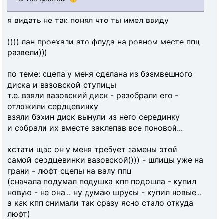
я видать не так понял что ты имел ввиду
)))) лан проехали ато флуда на ровном месте ппц
развели)))
по теме: сцепа у меня сделана из бээмвешного
диска и вазовской ступицы
т.е. взяли вазовский диск - разобрали его -
отложили сердцевинку
взяли бэхин диск вынули из него серединку
и собрали их вместе заклепав все поновой...
кстати щас он у меня требует замены этой
самой сердцевинки вазовской)))) - шлицы уже на
грани - люфт сцепы на валу ппц
(сначала подумал подушка кпп подошла - купил
новую - не она... ну думаю шрусы - купил новые...
а как кпп снимали так сразу ясно стало откуда
люфт)