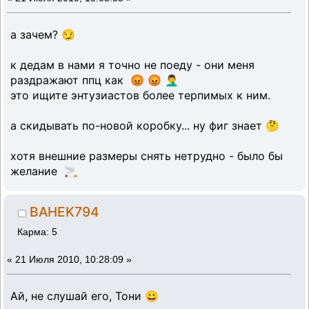
а зачем? 😏
к дедам в нами я точно не поеду - они меня
раздражают ппц как 😡 😡 🤦‍♂️
это ищите энтузиастов более терпимых к ним.
а скидывать по-новой коробку... ну фиг знает 🤔
хотя внешние размеры снять нетрудно - было бы
желание 🚬
BAHEK794
Карма: 5
«
21 Июля 2010, 10:28:09 »
Ай, не слушай его, Тони 😀