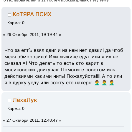
0 Пользователей и 11 Гостей просматривают эту тему.
КоТЯРА ПСИХ
Карма: 0
«
26 Октября 2011, 19:19:44 »
Что за ептЪ взял двиг и на нем нет давки! да чтоб
меня обморозило! Или лыжине едут или я их не
смазал =( Что делать то есть кто варит в
мосиковских двигунах! Помогите советом иль
действиями какими нить! Пожалуйста!!!! А то или
я в дурку уеду или сожгу его нахерн! 🤦‍♂️ 🤦‍♂️ 🤦‍♂️
ЛёхаЛук
Карма: 0
«
27 Октября 2011, 12:48:47 »