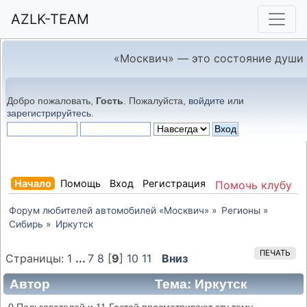
AZLK-TEAM
«Москвич» — это состояние души
Добро пожаловать,
Гость
. Пожалуйста,
войдите
или
зарегистрируйтесь
.
Начало
Помощь
Вход
Регистрация
Помочь клубу
Форум любителей автомобилей «Москвич»
»
Регионы
»
Сибирь
»
Иркутск
ПЕЧАТЬ
Страницы:
1
...
7
8
[
9
]
10
11
Вниз
Автор
Тема: Иркутск
(Прочитано 55717 раз)