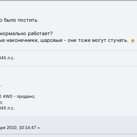
о было постить.
нормально работает?
ые наконечники, шаровые - они тоже могут стучать. 🍺
145 л.с.
.
 4WD - продано;
о;
145 л.с.
ря 2010, 10:14:47 »