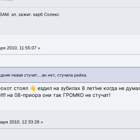
УЗАМ. эл. зажиг. карб Солекс
ря 2010, 11:55:07 »
няя левая стучит....ан нет, стучала рейка.
рохот стоял 👋 ездил на зубилах 8 лет!не когда не дум
!!! на 08-приора они так ГРОМКО не стучат!
аря 2010, 12:33:28 »