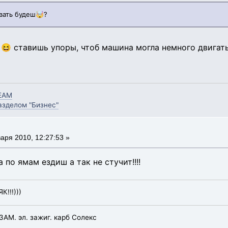
овать будеш🤯?
 😆 ставишь упоры, чтоб машина могла немного двигат
EAM
зделом "Бизнес"
аря 2010, 12:27:53 »
 по ямам ездиш а так не стучит!!!!
К!!!)))
УЗАМ. эл. зажиг. карб Солекс