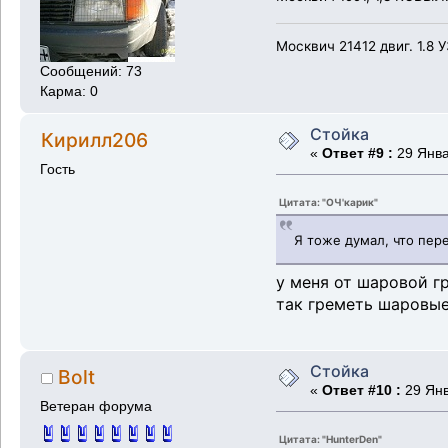
Москвич 21412 двиг. 1.8 
Сообщений: 73
Карма: 0
Стойка
Кирилл206
«
Ответ #9 :
29 Янва
Гость
Цитата: "ОЧ'карик"
Я тоже думал, что перед
у меня от шаровой г
так греметь шаровые!
Стойка
Bolt
«
Ответ #10 :
29 Янв
Ветеран форума
Цитата: "HunterDen"