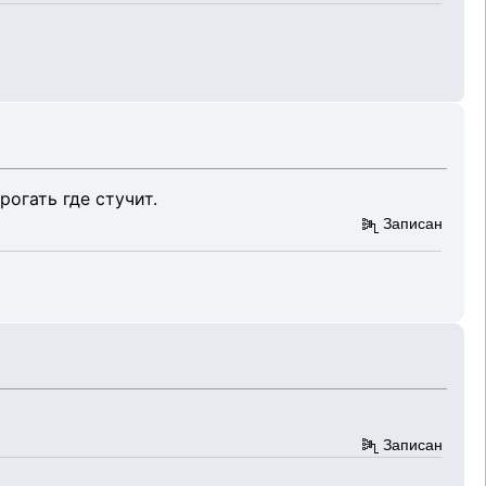
огать где стучит.
Записан
Записан