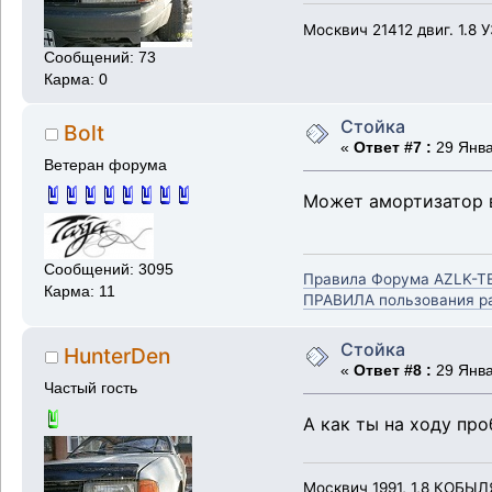
Москвич 21412 двиг. 1.8 
Сообщений: 73
Карма: 0
Стойка
Bolt
«
Ответ #7 :
29 Янва
Ветеран форума
Может амортизатор в
Сообщений: 3095
Правила Форума AZLK-T
Карма: 11
ПРАВИЛА пользования ра
Стойка
HunterDen
«
Ответ #8 :
29 Янва
Частый гость
А как ты на ходу пр
Москвич 1991, 1,8 КОБЫЛЯ