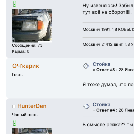
Ну извеняюсь! Забыл 
тут всё на оборот!!!!!
Москвич 1991, 1,8 КОБЫЛЯ
Москвич 21412 двиг. 1.8 
Сообщений: 73
Карма: 0
Стойка
ОЧ'карик
«
Ответ #3 :
28 Янва
Гость
Я тоже думал, что пер
Стойка
HunterDen
«
Ответ #4 :
28 Янва
Частый гость
В смысле рейка?? ты 