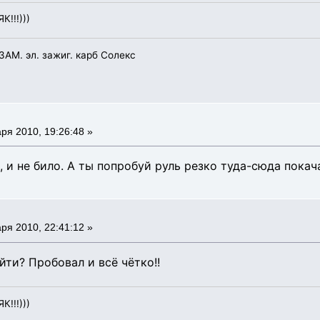
К!!!)))
УЗАМ. эл. зажиг. карб Солекс
ря 2010, 19:26:48 »
 и не било. А ты попробуй руль резко туда-сюда покач
ря 2010, 22:41:12 »
йти? Пробовал и всё чётко!!
К!!!)))