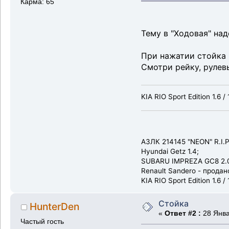
Карма: 65
Тему в "Ходовая" над
При нажатии стойка 
Смотри рейку, рулев
KIA RIO Sport Edition 1.6 / 
АЗЛК 214145 "NEON" R.I.P
Hyundai Getz 1.4;
SUBARU IMPREZA GC8 2.0
Renault Sandero - продан
KIA RIO Sport Edition 1.6 / 
Стойка
HunterDen
«
Ответ #2 :
28 Янва
Частый гость