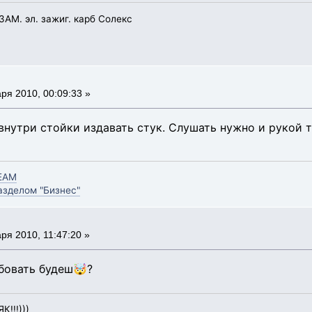
УЗАМ. эл. зажиг. карб Солекс
ря 2010, 00:09:33 »
нутри стойки издавать стук. Слушать нужно и рукой тр
EAM
зделом "Бизнес"
ря 2010, 11:47:20 »
обовать будеш🤯?
К!!!)))