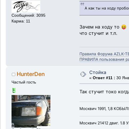
А как ты на ходу проб
Сообщений: 3095
Карма: 11
Зачем на ходу то 😝
что стучит и т.п.
Правила Форума AZLK-T
ПРАВИЛА пользования ра
Стойка
HunterDen
«
Ответ #11 :
30 Янв
Частый гость
Так стучит токо когда
Москвич 1991, 1,8 КОБЫЛЯ
Москвич 21412 двиг. 1.8 