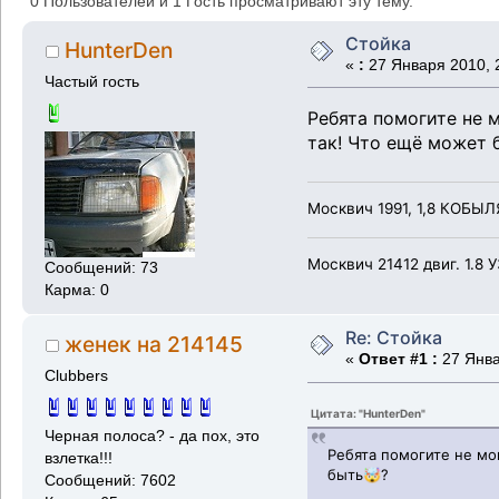
0 Пользователей и 1 Гость просматривают эту тему.
Стойка
HunterDen
«
:
27 Января 2010, 2
Частый гость
Ребята помогите не м
так! Что ещё может 
Москвич 1991, 1,8 КОБЫЛЯ
Москвич 21412 двиг. 1.8 
Сообщений: 73
Карма: 0
Re: Стойка
женек на 214145
«
Ответ #1 :
27 Янва
Clubbers
Цитата: "HunterDen"
Черная полоса? - да пох, это
Ребята помогите не мог
взлетка!!!
быть🤯?
Сообщений: 7602