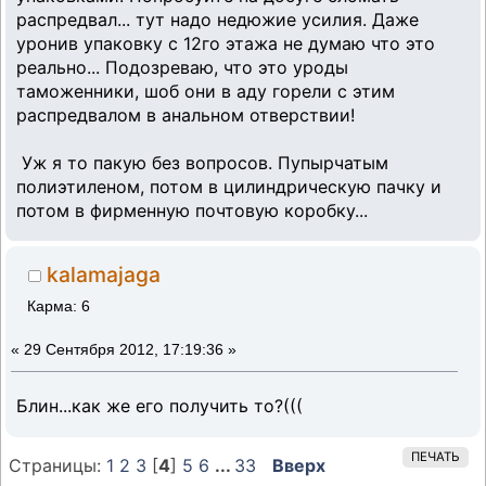
распредвал... тут надо недюжие усилия. Даже
уронив упаковку с 12го этажа не думаю что это
реально... Подозреваю, что это уроды
таможенники, шоб они в аду горели с этим
распредвалом в анальном отверствии!
Уж я то пакую без вопросов. Пупырчатым
полиэтиленом, потом в цилиндрическую пачку и
потом в фирменную почтовую коробку...
kalamajaga
Карма: 6
«
29 Сентября 2012, 17:19:36 »
Блин...как же его получить то?(((
ПЕЧАТЬ
Страницы:
1
2
3
[
4
]
5
6
...
33
Вверх