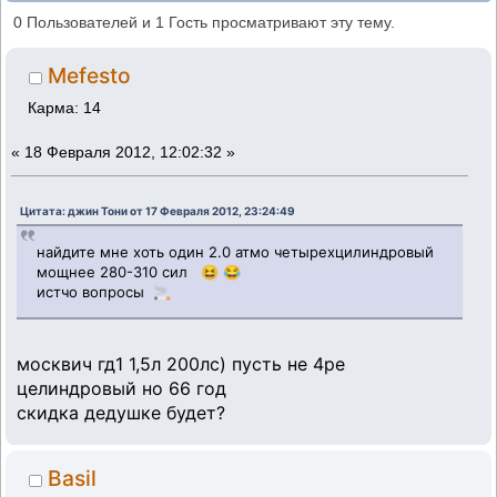
РАСПРЕДВАЛЫ (Прочитано 153046 раз)
0 Пользователей и 1 Гость просматривают эту тему.
Mefesto
Карма: 14
«
18 Февраля 2012, 12:02:32 »
Цитата: джин Тони от 17 Февраля 2012, 23:24:49
найдите мне хоть один 2.0 атмо четырехцилиндровый
мощнее 280-310 сил 😆 😂
истчо вопросы 🚬
москвич гд1 1,5л 200лс) пусть не 4ре
целиндровый но 66 год
скидка дедушке будет?
Basil