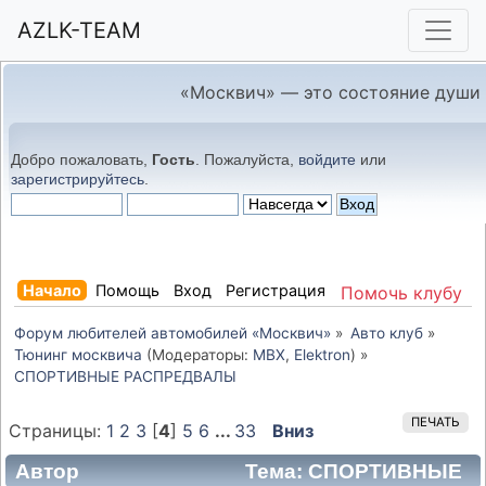
AZLK-TEAM
«Москвич» — это состояние души
Добро пожаловать,
Гость
. Пожалуйста,
войдите
или
зарегистрируйтесь
.
Начало
Помощь
Вход
Регистрация
Помочь клубу
Форум любителей автомобилей «Москвич»
»
Авто клуб
»
Тюнинг москвича
(Модераторы:
MBX
,
Elektron
) »
СПОРТИВНЫЕ РАСПРЕДВАЛЫ
ПЕЧАТЬ
Страницы:
1
2
3
[
4
]
5
6
...
33
Вниз
Автор
Тема: СПОРТИВНЫЕ