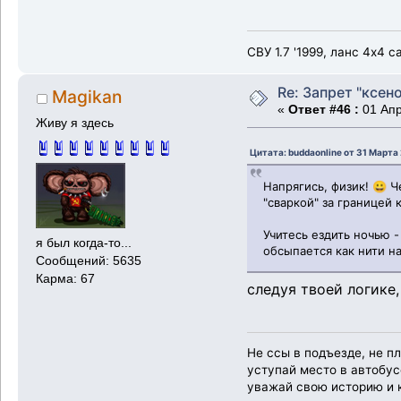
СВУ 1.7 '1999, ланс 4х4 
Re: Запрет "ксено
Magikan
«
Ответ #46 :
01 Апр
Живу я здесь
Цитата: buddaonline от 31 Марта
Напрягись, физик! 😀 
"сваркой" за границей 
Учитесь ездить ночью -
я был когда-то...
обсыпается как нити н
Сообщений: 5635
Карма: 67
следуя твоей логике,
Не ссы в подъезде, не п
уступай место в автобусе
уважай свою историю и к