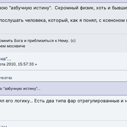
твою "азбучную истину". Скромный физик, хоть и бывши
ослушать человека, который, как я понял, с ксеноном н
мнить Бога и приблизиться к Нему. (с)
оем москвиче
на"...
та 2010, 15:57:33 »
 15:27:52
ю "азбучную истину"...
ял его логику... Есть два типа фар отрегулированные и