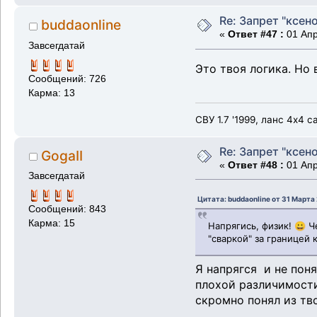
Re: Запрет "ксено
buddaonline
«
Ответ #47 :
01 Апр
Завсегдатай
Это твоя логика. Но 
Сообщений: 726
Карма: 13
СВУ 1.7 '1999, ланс 4х4 
Re: Запрет "ксено
GogaII
«
Ответ #48 :
01 Апр
Завсегдатай
Цитата: buddaonline от 31 Марта
Сообщений: 843
Карма: 15
Напрягись, физик! 😀 
"сваркой" за границей 
Я напрягся и не пон
плохой различимости 
скромно понял из тво