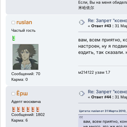
Если, Вы на меня обидел
米哈依尔
Re: Запрет "ксено
ruslan
«
Ответ #43 :
31 Мар
Частый гость
вам, всем приятно, к
настроен, ну я подви
ездить, так сказали.
м214122 узам 1.7
Сообщений: 70
Карма: 0
Re: Запрет "ксено
Ёрш
«
Ответ #44 :
31 Мар
Адепт москвича
Цитата: ruslan от 31 Марта 2010,
Сообщений: 1802
Карма: 6
вам, всем приятно, кон
не много. это же его д