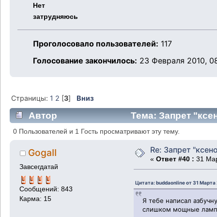
Нет
затрудняюсь
Проголосовало пользователей:
117
Голосование закончилось:
23 Февраля 2010, 08
Страницы:
1
2
[
3
]
Вниз
Автор
Тема: Запрет "ксен
0 Пользователей и 1 Гость просматривают эту тему.
Re: Запрет "ксено
GogaII
«
Ответ #40 :
31 Мар
Завсегдатай
Цитата: buddaonline от 31 Марта 
Сообщений: 843
Карма: 15
Я тебе написал азбучну
слишком мощные лампы,