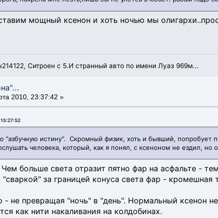
ставим мощный ксенон и хоть ночью мы олигархи..прост
214122, Ситроен с 5.И странный авто по имени Луаз 969м...
на"...
та 2010, 23:37:42 »
 15:27:52
ою "азбучную истину". Скромный физик, хоть и бывший, попробует 
лушать человека, который, как я понял, с ксеноном не ездил, но о
 Чем больше света отразит пятно фар на асфальте - т
 "сваркой" за границей конуса света фар - кромешная 
 - не превращая "ночь" в "день". Нормальный ксенон не
тся как нити накаливания на колдобинах.