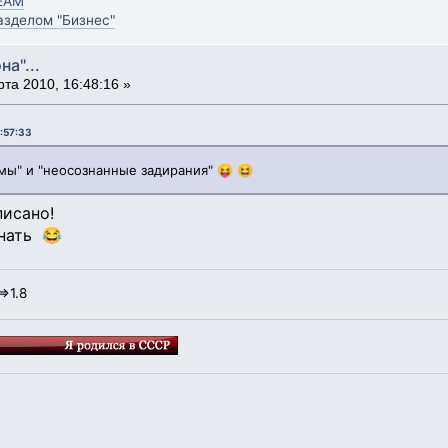
EAM
зделом "Бизнес"
на"...
та 2010, 16:48:16 »
5:57:33
ьмы" и "неосознанные задирания" 😝 😆
писано!
знать 😂
=>1.8