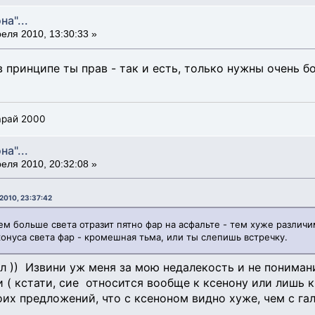
на"...
еля 2010, 13:30:33 »
в принципе ты прав - так и есть, только нужны очень б
сарай 2000
на"...
еля 2010, 20:32:08 »
 2010, 23:37:42
Чем больше света отразит пятно фар на асфальте - тем хуже различ
конуса света фар - кромешная тьма, или ты слепишь встречку.
ял )) Извини уж меня за мою недалекость и не понима
( кстати, сие относится вообще к ксенону или лишь к о
их предложений, что с ксеноном видно хуже, чем с гал