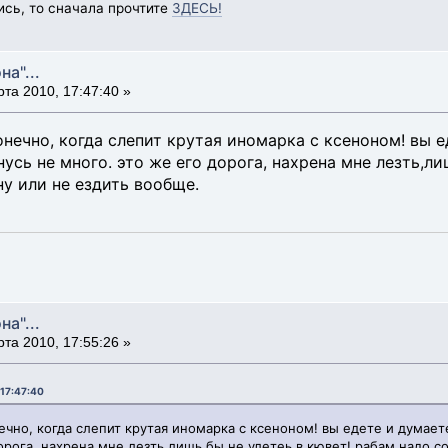
ись, то сначала прочтите
ЗДЕСЬ!
на"...
та 2010, 17:47:40 »
онечно, когда слепит крутая иномарка с ксеноном! вы е
нусь не много. это же его дорога, нахрена мне лезть,л
 ну или не ездить вообще.
на"...
та 2010, 17:55:26 »
 17:47:40
ечно, когда слепит крутая иномарка с ксеноном! вы едете и думаете
орога, нахрена мне лезть,лишь бы не улетеь в кювет! рабам надо со