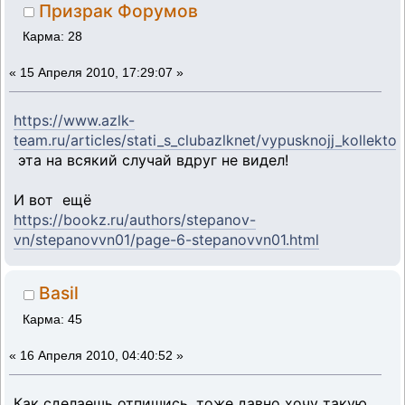
Призрак Форумов
Карма: 28
«
15 Апреля 2010, 17:29:07 »
https://www.azlk-
team.ru/articles/stati_s_clubazlknet/vypusknojj_kollekto
эта на всякий случай вдруг не видел!
И вот ещё
https://bookz.ru/authors/stepanov-
vn/stepanovvn01/page-6-stepanovvn01.html
Basil
Карма: 45
«
16 Апреля 2010, 04:40:52 »
Как сделаешь отпишись, тоже давно хочу такую