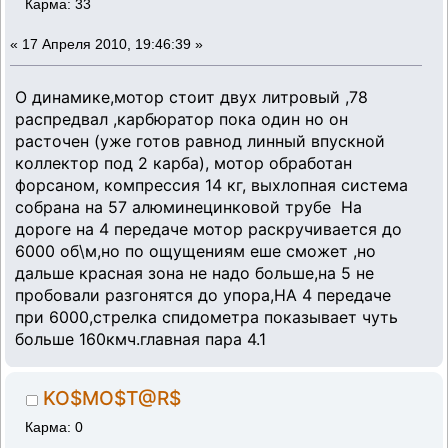
Карма: 33
«
17 Апреля 2010, 19:46:39 »
О динамике,мотор стоит двух литровый ,78
распредвал ,карбюратор пока один но он
расточен (уже готов равнод линный впускной
коллектор под 2 карба), мотор обработан
форсаном, компрессия 14 кг, выхлопная система
собрана на 57 алюминецинковой трубе На
дороге на 4 передаче мотор раскручивается до
6000 об\м,но по ощущениям еше сможет ,но
дальше красная зона не надо больше,на 5 не
пробовали разгонятся до упора,НА 4 передаче
при 6000,стрелка спидометра показывает чуть
больше 160кмч.главная пара 4.1
KO$MO$T@R$
Карма: 0