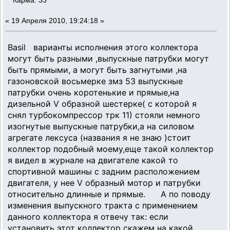
Карма: 33
«
19 Апреля 2010, 19:24:18 »
Basil варианты исполнения этого коллектора
могут быть разными ,выпускные патрубки могут
быть прямыми, а могут быть загнутыми ,на
газоновской восьмерке змз 53 выпускные
патрубки очень коротенькие и прямые,на
дизельной V образной шестерке( с которой я
снял турбокомпрессор трк 11) стояли немного
изогнутые выпускные патрубки,а на силовом
агрегате лексуса (названия я не знаю )стоит
коллектор подобный моему,еще такой коллектор
я видел в журнале на двигателе какой то
спортивной машины с задним расположением
двигателя, у нее V образный мотор и патрубки
относительно длинные и прямые. А по поводу
изменения выпускного тракта с применением
данного коллектора я отвечу так: если
установить этот коллектор скажем на какой