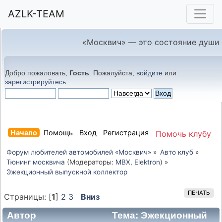
AZLK-TEAM
«Москвич» — это состояние души
Добро пожаловать,
Гость
. Пожалуйста,
войдите
или
зарегистрируйтесь
.
Начало
Помощь
Вход
Регистрация
Помочь клубу
Форум любителей автомобилей «Москвич»
»
Авто клуб
»
Тюнинг москвича
(Модераторы:
MBX
,
Elektron
) »
Эжекционный выпускной коллектор
ПЕЧАТЬ
Страницы: [
1
]
2
3
Вниз
Автор
Тема: Эжекционный