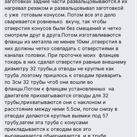
заготовках задние части развальцовываются.я их
нагревал резаком и развальцовывал заготовкой
с уже готовым конусом. Потом все это дело
сваривается ровненько вкучу, так чтобы
отверстия конусов были без смещений и четко
смотрели друг в друга.Потом изготавливаются
фланцы из металла не менее 10мм ,отверстия в
них должны четко совпадать с отверстиями в
каналах головки. При проточке моих фланцев
токарь в них сделал отверстия равные внешнему
диаметру 32 трубы,а отводы не круглые как
труба ,поэтому пришлось к отводам приварить
по 3см 32 трубы чтоб они вошли во
фланцы.Потом к фланцам установленных на
двигателе прихватываются отводы для 32
трубы,прихватываются они с наклоном и
расстояние между ними 5.5см, потом снизу в
отводах делаются круглые выемки под 57
трубу,затем эта труба с конусами
прикладывается к отводам все это
выравнивается обчерчивается и в трубе