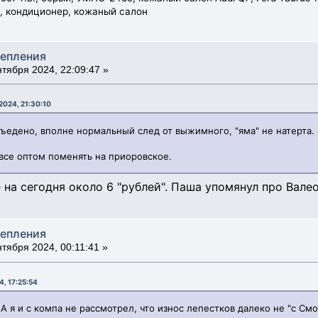
ь, кондиционер, кожаный салон
цепления
тября 2024, 22:09:47 »
2024, 21:30:10
 съедено, вполне нормальный след от выжимного, "яма" не натерта.
все оптом поменять на приоровское.
на сегодня около 6 "рублей". Паша упомянул про Валео.....
цепления
тября 2024, 00:11:41 »
, 17:25:54
 А я и с компа не рассмотрел, что износ лепестков далеко не "с См