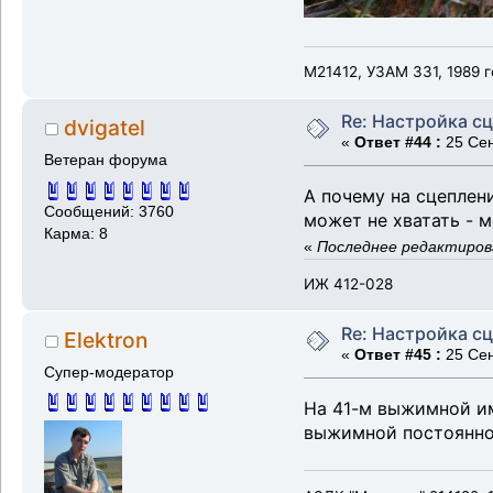
М21412, УЗАМ 331, 1989 г
Re: Настройка с
dvigatel
«
Ответ #44 :
25 Сен
Ветеран форума
А почему на сцеплен
Сообщений: 3760
может не хватать - 
Карма: 8
«
Последнее редактирован
ИЖ 412-028
Re: Настройка с
Elektron
«
Ответ #45 :
25 Сен
Супер-модератор
На 41-м выжимной им
выжимной постоянно