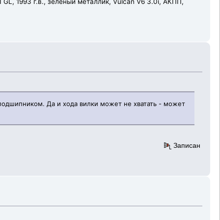
 GL, 1993 г.в., зеленый металлик, Vulcan V6 3.0i, АКПП,
подшипником. Да и хода вилки может не хватать - может
Записан