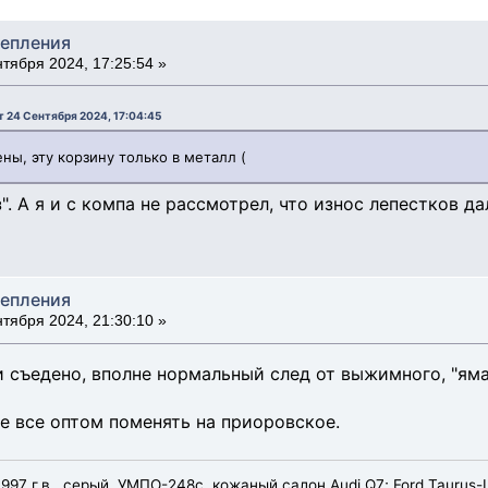
цепления
тября 2024, 17:25:54 »
 24 Сентября 2024, 17:04:45
ны, эту корзину только в металл (
". А я и с компа не рассмотрел, что износ лепестков д
цепления
тября 2024, 21:30:10 »
и съедено, вполне нормальный след от выжимного, "яма
е все оптом поменять на приоровское.
997 г.в., серый, УМПО-248с, кожаный салон Audi Q7; Ford Taurus-II