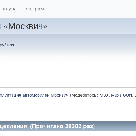
а клуба
Телеграм
 «Москвич»
руйтесь
.
плуатация автомобилей Москвич
(Модераторы:
MBX
,
Muxa GUN
,
цепления (Прочитано 39382 раз)