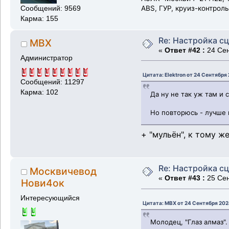
ABS, ГУР, круиз-контрол
Сообщений: 9569
Карма: 155
Re: Настройка с
MBX
«
Ответ #42 :
24 Сен
Администратор
Цитата: Elektron от 24 Сентября 
Сообщений: 11297
Карма: 102
Да ну не так уж там и
Но повторюсь - лучше 
+ "мульён", к тому же 
Re: Настройка с
Москвичевод
«
Ответ #43 :
25 Сен
Нови4ок
Интересующийся
Цитата: MBX от 24 Сентября 2024
Молодец, "Глаз алмаз".