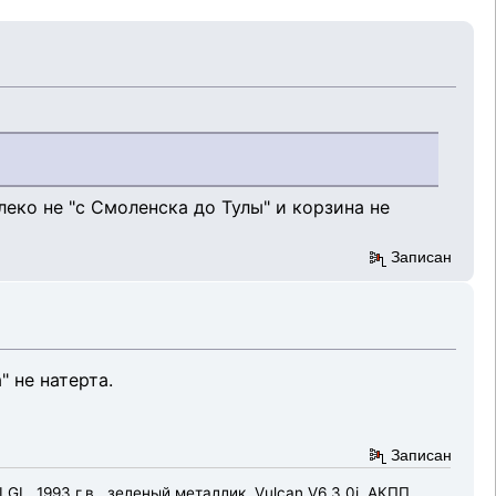
алеко не "с Смоленска до Тулы" и корзина не
Записан
" не натерта.
Записан
 GL, 1993 г.в., зеленый металлик, Vulcan V6 3.0i, АКПП,