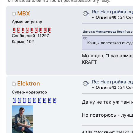
0 Пользователей и 1 Гость просматривают эту тему.
Re: Настройка с
MBX
«
Ответ #40 :
24 Сен
Администратор
Цитата: Москвичевод Нови4ок от
Сообщений: 11297
Карма: 102
Концы лепестков съеде
Молодец, "Глаз алмаз
KRAFT
Re: Настройка с
Elektron
«
Ответ #41 :
24 Сен
Супер-модератор
Да ну не так уж там 
Но повторюсь - лучш
АЗЛК "Москвич" 214122, 1