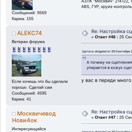
АЗЛК "Москвич" 214122, 1
ABS, ГУР, круиз-контрол
Сообщений: 9569
Карма: 155
Re: Настройка с
ALEKC74
«
Ответ #46 :
25 Сен
Ветеран форума
Цитата: dvigatel от 25 Сентября 
А почему на сцепления
упирается в кожух сце
у вас в переди мног
Если хочешь что бы сделали
хорошо. Сделай сам
Сообщений: 4595
Карма: 41
Re: Настройка с
Москвичевод
«
Ответ #47 :
25 Сен
Нови4ок
Интересующийся
Цитата: dvigatel от 25 Сентября 