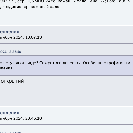
997 г.в., серый, УМПО-248с, кожаный салон Audi Q7; Ford Taurus-II
ь, кондиционер, кожаный салон
цепления
тября 2024, 18:07:13 »
2024, 13:37:58
х нету пятки нигде? Сожрет же лепестки. Особенно с графитовым 
пления.
о открытий
цепления
тября 2024, 23:46:18 »
2024, 13:37:58