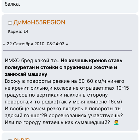
балка.
ДиМоН55REGION
Карма: 14
«
22 Сентября 2010, 08:24:03 »
ИМХО бред какой то...
Не хочешь кренов ставь
полиуретан и стойки с пружинами жестче и
занижай машину
Вхожу в повороты резкие на 50-60 км/ч ничего
не кренит сильно,и колеса не отрывает,max 10-15
градусов по вертикали наклон в сторону
поворота,и то редко(так у меня клиренс 16см)
И вообще зачем резко входить в повороты ты
адский гонщег?В соревнованиях учавствуешь?
Или по городу летаешь как сумашедший? 🤦‍♂️