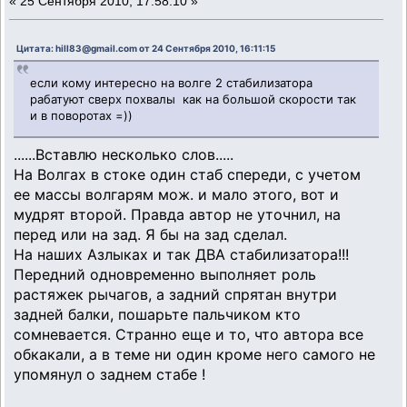
«
25 Сентября 2010, 17:58:10 »
Цитата: hill83@gmail.com от 24 Сентября 2010, 16:11:15
если кому интересно на волге 2 стабилизатора
рабатуют сверх похвалы как на большой скорости так
и в поворотах =))
......Вставлю несколько слов.....
На Волгах в стоке один стаб спереди, с учетом
ее массы волгарям мож. и мало этого, вот и
мудрят второй. Правда автор не уточнил, на
перед или на зад. Я бы на зад сделал.
На наших Азлыках и так ДВА стабилизатора!!!
Передний одновременно выполняет роль
растяжек рычагов, а задний спрятан внутри
задней балки, пошарьте пальчиком кто
сомневается. Странно еще и то, что автора все
обкакали, а в теме ни один кроме него самого не
упомянул о заднем стабе !