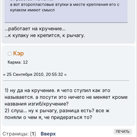
а вот второпластовые втулки в месте крепления его с
кулаком имеют смысл
...работает на кручение...
...к кулаку не крепится, к рычагу.
Кэр
Карма: 12
«
25 Сентября 2010, 20:55:32 »
1) ну да на кручение. я чето ступил как это
называется. а посути это ничего не меняет кроме
названия изгиб/кручение?
2) слуш... ну к рычагу, разница есть? все ж
поняли о чем я, че придераться то?
ПЕЧАТЬ
Страницы: [
1
]
Вверх