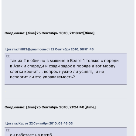
Соединено: [time]25 Сентябрь 2010, 21:18:42[/time]
Цитата: hill83@gmail.com от 22 Сентября 2010, 08:01:45
так их 2 в обычно в машине в Волге 1 только с переди
в Азлк и спереди и сзади задок в поряде а вот морду
слегка кренит ... вопрос нужно ли усилят, и не
испортит ли это управляемость?
.
Соединено: [time]25 Сентябрь 2010, 21:24:40[/time]
Цитата: Кэр от 22 Сентября 2010, 09:46:03
он работает на изгиб.