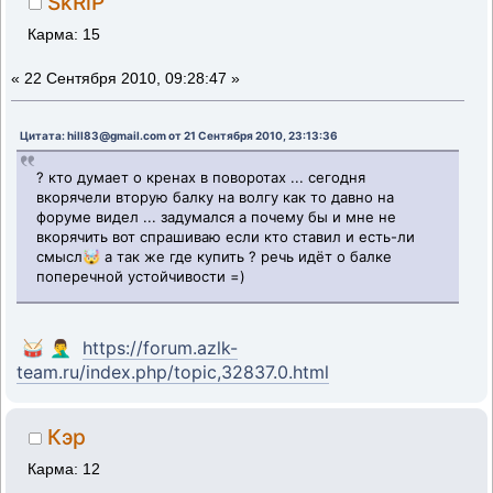
SkRiP
Карма: 15
«
22 Сентября 2010, 09:28:47 »
Цитата: hill83@gmail.com от 21 Сентября 2010, 23:13:36
? кто думает о кренах в поворотах ... сегодня
вкорячели вторую балку на волгу как то давно на
форуме видел ... задумался а почему бы и мне не
вкорячить вот спрашиваю если кто ставил и есть-ли
смысл🤯 а так же где купить ? речь идёт о балке
поперечной устойчивости =)
🥁 🤦‍♂️
https://forum.azlk-
team.ru/index.php/topic,32837.0.html
Кэр
Карма: 12