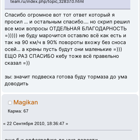
team.ru/index.php/topic,32837.0.html
Спасибо огромное вот тот ответ который я
просил ... и остальным спасибо.... но скрип решил
все мои вопросы ОТДЕЛЬНАЯ БЛАГОДАРНОСТЬ
=))))) не буду марочится оставлю всё как есть и
так на 90 км/ч в 90% повороты вхожу без сноса
осей... а крены пусть будут они маленькие =)))
ЕЩО РАЗ СПАСИБО кебу тоже всё правельно
сказал =))
зы: значит подвеска готова буду тормаза до ума
доводить
Magikan
Карма: 67
«
22 Сентября 2010, 18:36:47 »
еще б и орфографию до ума довести....