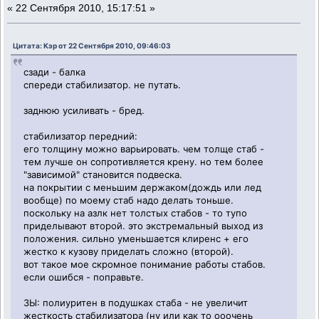
«
22 Сентября 2010, 15:17:51 »
Цитата: Кэр от 22 Сентября 2010, 09:46:03
сзади - балка
спереди стабилизатор. не путать.
заднюю усиливать - бред.
стабилизатор передний:
его толщину можно варьировать. чем толще стаб -
тем лучше он сопротивляется крену. но тем более
"зависимой" становится подвеска.
на покрытии с меньшим держаком(дождь или лед
вообще) по моему стаб надо делать тоньше.
поскольку на азлк нет толстых стабов - то тупо
приделывают второй. это экстремальный выход из
положения. сильно уменьшается клиренс + его
жестко к кузову приделать сложно (второй).
вот такое мое скромное понимание работы стабов.
если ошибся - поправьте.
ЗЫ: полиуритен в подушках стаба - не увеличит
жесткость стабилизатора (ну или как то ооочень