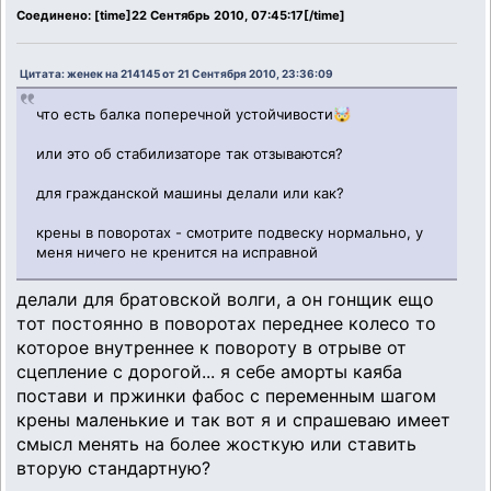
Соединено: [time]22 Сентябрь 2010, 07:45:17[/time]
Цитата: женек на 214145 от 21 Сентября 2010, 23:36:09
что есть балка поперечной устойчивости🤯
или это об стабилизаторе так отзываются?
для гражданской машины делали или как?
крены в поворотах - смотрите подвеску нормально, у
меня ничего не кренится на исправной
делали для братовской волги, а он гонщик ещо
тот постоянно в поворотах переднее колесо то
которое внутреннее к повороту в отрыве от
сцепление с дорогой... я себе аморты каяба
постави и пржинки фабос с переменным шагом
крены маленькие и так вот я и спрашеваю имеет
смысл менять на более жосткую или ставить
вторую стандартную?