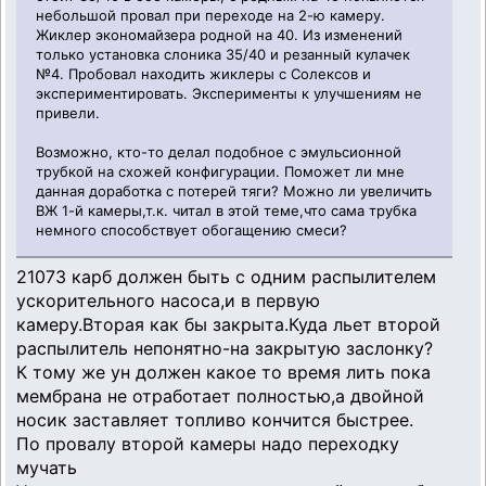
небольшой провал при переходе на 2-ю камеру.
Жиклер экономайзера родной на 40. Из изменений
только установка слоника 35/40 и резанный кулачек
№4. Пробовал находить жиклеры с Солексов и
экспериментировать. Эксперименты к улучшениям не
привели.
Возможно, кто-то делал подобное с эмульсионной
трубкой на схожей конфигурации. Поможет ли мне
данная доработка с потерей тяги? Можно ли увеличить
ВЖ 1-й камеры,т.к. читал в этой теме,что сама трубка
немного способствует обогащению смеси?
21073 карб должен быть с одним распылителем
ускорительного насоса,и в первую
камеру.Вторая как бы закрыта.Куда льет второй
распылитель непонятно-на закрытую заслонку?
К тому же ун должен какое то время лить пока
мембрана не отработает полностью,а двойной
носик заставляет топливо кончится быстрее.
По провалу второй камеры надо переходку
мучать