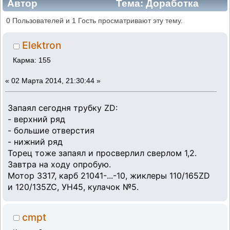
Автор
Тема: Доработка
эмульсионной трубки (Прочитано 121340
0 Пользователей и 1 Гость просматривают эту тему.
раз)
Elektron
Карма: 155
«
02 Марта 2014, 21:30:44 »
Запаял сегодня трубку ZD:
- верхний ряд
- большие отверстия
- нижний ряд
Торец тоже запаял и просверлил сверлом 1,2.
Завтра на ходу опробую.
Мотор 3317, карб 21041-...-10, жиклеры 110/165ZD
и 120/135ZC, УН45, кулачок №5.
cmpt