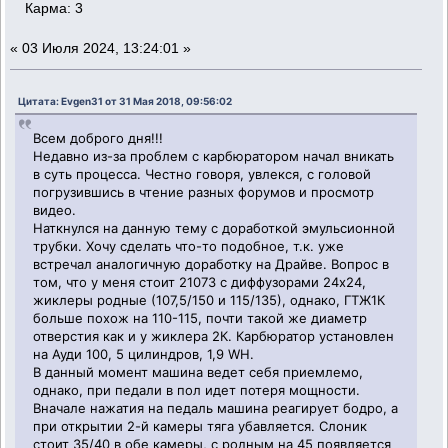
Карма: 3
«
03 Июля 2024, 13:24:01 »
Цитата: Evgen31 от 31 Мая 2018, 09:56:02
Всем доброго дня!!!
Недавно из-за проблем с карбюратором начал вникать
в суть процесса. Честно говоря, увлекся, с головой
погрузившись в чтение разных форумов и просмотр
видео.
Наткнулся на данную тему с доработкой эмульсионной
трубки. Хочу сделать что-то подобное, т.к. уже
встречал аналогичную доработку на Драйве. Вопрос в
том, что у меня стоит 21073 с диффузорами 24х24,
жиклеры родные (107,5/150 и 115/135), однако, ГТЖ1К
больше похож на 110-115, почти такой же диаметр
отверстия как и у жиклера 2К. Карбюратор установлен
на Ауди 100, 5 цилиндров, 1,9 WH.
В данный момент машина ведет себя приемлемо,
однако, при педали в пол идет потеря мощности.
Вначале нажатия на педаль машина реагирует бодро, а
при открытии 2-й камеры тяга убавляется. Слоник
стоит 35/40 в обе камеры, с родным на 45 появляется