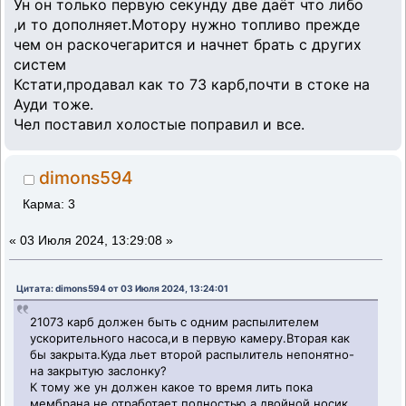
Ун он только первую секунду две даёт что либо
,и то дополняет.Мотору нужно топливо прежде
чем он раскочегарится и начнет брать с других
систем
Кстати,продавал как то 73 карб,почти в стоке на
Ауди тоже.
Чел поставил холостые поправил и все.
dimons594
Карма: 3
«
03 Июля 2024, 13:29:08 »
Цитата: dimons594 от 03 Июля 2024, 13:24:01
21073 карб должен быть с одним распылителем
ускорительного насоса,и в первую камеру.Вторая как
бы закрыта.Куда льет второй распылитель непонятно-
на закрытую заслонку?
К тому же ун должен какое то время лить пока
мембрана не отработает полностью,а двойной носик