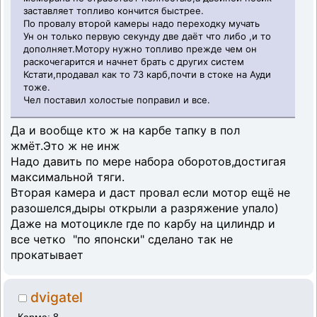
заставляет топливо кончится быстрее.
По провалу второй камеры надо переходку мучать
Ун он только первую секунду две даёт что либо ,и то
дополняет.Мотору нужно топливо прежде чем он
раскочегарится и начнет брать с других систем
Кстати,продавал как то 73 карб,почти в стоке на Ауди
тоже.
Чел поставил холостые поправил и все.
Да и вообще кто ж на карбе тапку в пол
жмёт.Это ж не инж
Надо давить по мере набора оборотов,достигая
максимальной тяги.
Вторая камера и даст провал если мотор ещё не
разошелся,дыры открыли а разряжение упало)
Даже на мотоцикле где по карбу на цилиндр и
все четко "по японски" сделано так не
прокатывает
dvigatel