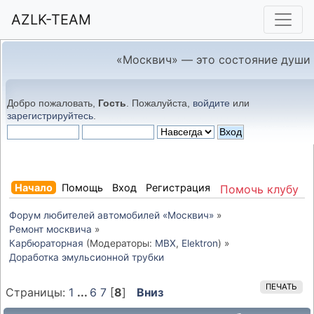
AZLK-TEAM
«Москвич» — это состояние души
Добро пожаловать,
Гость
. Пожалуйста,
войдите
или
зарегистрируйтесь
.
Начало
Помощь
Вход
Регистрация
Помочь клубу
Форум любителей автомобилей «Москвич»
»
Ремонт москвича
»
Карбюраторная
(Модераторы:
MBX
,
Elektron
) »
Доработка эмульсионной трубки
ПЕЧАТЬ
Страницы:
1
...
6
7
[
8
]
Вниз