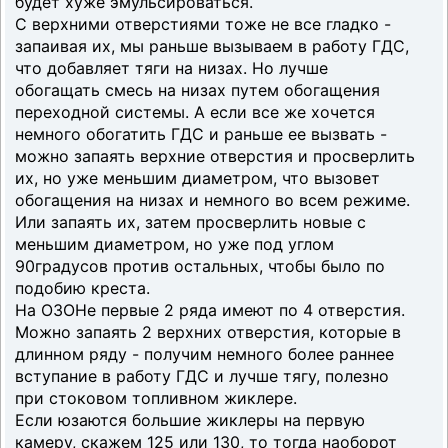
будет хуже эмульсироваться.
С верхними отверстиями тоже не все гладко -
запаивая их, мы раньше вызываем в работу ГДС,
что добавляет тяги на низах. Но лучше
обогащать смесь на низах путем обогащения
переходной системы. А если все же хочется
немного обогатить ГДС и раньше ее вызвать -
можно запаять верхние отверстия и просверлить
их, но уже меньшим диаметром, что вызовет
обогащения на низах и немного во всем режиме.
Или запаять их, затем просверлить новые с
меньшим диаметром, но уже под углом
90градусов против остальных, чтобы было по
подобию креста.
На ОЗОНе первые 2 ряда имеют по 4 отверстия.
Можно запаять 2 верхних отверстия, которые в
длинном ряду - получим немного более раннее
вступание в работу ГДС и лучше тягу, полезно
при стоковом топливном жиклере.
Если юзаются большие жиклеры на первую
камеру, скажем 125 или 130, то тогда наоборот