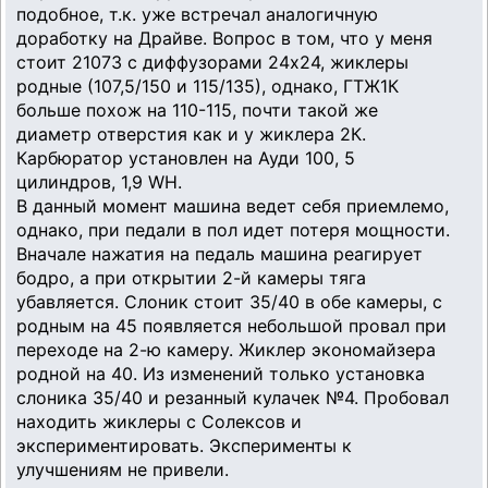
подобное, т.к. уже встречал аналогичную
доработку на Драйве. Вопрос в том, что у меня
стоит 21073 с диффузорами 24х24, жиклеры
родные (107,5/150 и 115/135), однако, ГТЖ1К
больше похож на 110-115, почти такой же
диаметр отверстия как и у жиклера 2К.
Карбюратор установлен на Ауди 100, 5
цилиндров, 1,9 WH.
В данный момент машина ведет себя приемлемо,
однако, при педали в пол идет потеря мощности.
Вначале нажатия на педаль машина реагирует
бодро, а при открытии 2-й камеры тяга
убавляется. Слоник стоит 35/40 в обе камеры, с
родным на 45 появляется небольшой провал при
переходе на 2-ю камеру. Жиклер экономайзера
родной на 40. Из изменений только установка
слоника 35/40 и резанный кулачек №4. Пробовал
находить жиклеры с Солексов и
экспериментировать. Эксперименты к
улучшениям не привели.