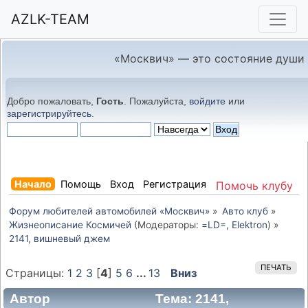
AZLK-TEAM
«Москвич» — это состояние души
Добро пожаловать,
Гость
. Пожалуйста,
войдите
или
зарегистрируйтесь
.
Начало
Помощь
Вход
Регистрация
Помочь клубу
Форум любителей автомобилей «Москвич»
»
Авто клуб
»
Жизнеописание Космичей
(Модераторы:
=LD=
,
Elektron
) »
2141, вишневый джем
ПЕЧАТЬ
Страницы:
1
2
3
[
4
]
5
6
...
13
Вниз
Автор
Тема: 2141,