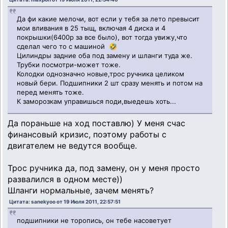
Да фи какие мелочи, вот если у тебя за лето превысит
мои вливания в 25 тыщ, включая 4 диска и 4
покрышки(6400р за все было), вот тогда увижу,что
сделал чего то с машиной 🤣
Цилиндры задние оба под замену и шланги туда же.
Трубки посмотри-может тоже.
Колодки однозначно новые,трос ручника целиком
новый бери. Подшипники 2 шт сразу менять и потом на
перед менять тоже.
К заморозкам управишься поди,выедешь хоть...
Да пораньше на ход поставлю) У меня счас
финансовый кризис, поэтому работы с
двигателем не ведутся вообще.
Трос ручника да, под замену, он у меня просто
развалился в одном месте))
Шланги нормальные, зачем менять?
Цитата: sanekyoo от 19 Июля 2011, 22:57:51
подшипники не торопись, он тебе насоветует