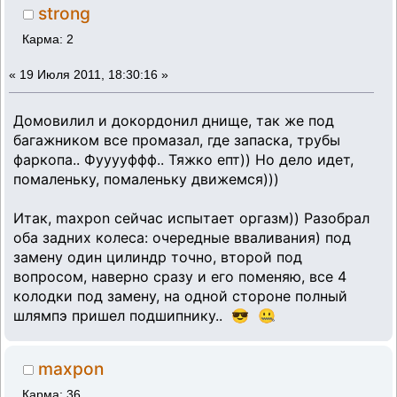
strong
Карма: 2
«
19 Июля 2011, 18:30:16 »
Домовилил и докордонил днище, так же под
багажником все промазал, где запаска, трубы
фаркопа.. Фууууффф.. Тяжко епт)) Но дело идет,
помаленьку, помаленьку движемся)))
Итак, maxpon сейчас испытает оргазм)) Разобрал
оба задних колеса: очередные вваливания) под
замену один цилиндр точно, второй под
вопросом, наверно сразу и его поменяю, все 4
колодки под замену, на одной стороне полный
шлямпэ пришел подшипнику.. 😎 🤐
maxpon
Карма: 36