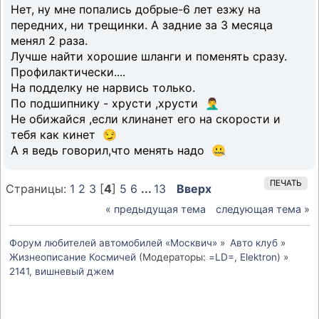
Нет, ну мне попались добрые-6 лет езжу на
передних, ни трещинки. А задние за 3 месяца
менял 2 раза.
Лучше найти хорошие шланги и поменять сразу.
Профилактически....
На подделку не нарвись только.
По подшипнику - хрусти ,хрусти 🤦‍♂️
Не обижайся ,если клинанет его на скорости и
тебя как кинет 😏
А я ведь говорил,что менять надо 🤐
ПЕЧАТЬ
Страницы:
1
2
3
[
4
]
5
6
...
13
Вверх
« предыдущая тема
следующая тема »
Форум любителей автомобилей «Москвич»
»
Авто клуб
»
Жизнеописание Космичей
(Модераторы:
=LD=
,
Elektron
) »
2141, вишневый джем