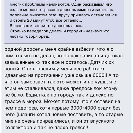
многих проблемы начинаются. Один расказывал что
ехал в мороз по трассе и дросель замерз и застыл на
половине выжатом газе, другу пришлось остановаться
и стоять 20 минут чтоб все оттаяло...
В основном глючит не дросель а рхх....
Столько переделок делать и городить незнамо что
честно говоря бред...
родной дросель меня крайне взбесил. что я с
ним только не делал, но он как залипал и держал
завышенные хх так все и осталось. Датчик хх
новый. С волговским у меня все работает
идеально на протяженни уже свыше 6000!! А то
что он замерзает так это может и не чушь, я с
этим не сталкивался, даже предпосылок этому
не было. Ездил как по городу так и далеко по
трассе в мороз. Может потому что я оставил на
нем подогрев, хотя первые 3000-4000 ездил без
него (шланги хотел новые поставить, а то старые
мне не очень понравились), и он от впускного
коллектора и так не плохо грелся!!