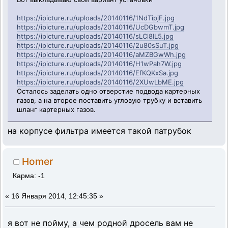
https://ipicture.ru/uploads/20140116/1NdTipjF.jpg
https://ipicture.ru/uploads/20140116/UcDGbwmT.jpg
https://ipicture.ru/uploads/20140116/sLCl8IL5.jpg
https://ipicture.ru/uploads/20140116/2u80sSuT.jpg
https://ipicture.ru/uploads/20140116/aMZBGwWh.jpg
https://ipicture.ru/uploads/20140116/H1wPah7W.jpg
https://ipicture.ru/uploads/20140116/EfKQKxSa.jpg
https://ipicture.ru/uploads/20140116/2XUwLbME.jpg
Осталось заделать одно отверстие подвода картерных
газов, а на второе поставить угловую трубку и вставить
шланг картерных газов.
на корпусе фильтра имеется такой патрубок
Homer
Карма: -1
«
16 Января 2014, 12:45:35 »
я вот не пойму, а чем родной дросель вам не