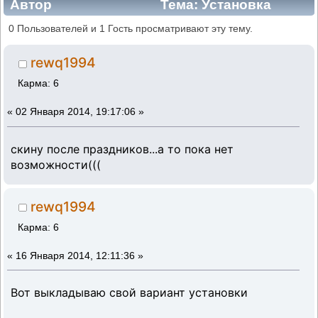
Автор
Тема: Установка
дросселя от двигателя ЗМЗ 406 на москвич
0 Пользователей и 1 Гость просматривают эту тему.
с двигателем Рено f3r (Прочитано 28614
rewq1994
раз)
Карма: 6
«
02 Января 2014, 19:17:06 »
скину после праздников...а то пока нет
возможности(((
rewq1994
Карма: 6
«
16 Января 2014, 12:11:36 »
Вот выкладываю свой вариант установки