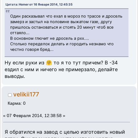
Цитата: Homer от 16 Января 2014, 12:45:35
Один расказывал что ехал в мороз по трассе и дросель
замерз и застыл на половине выжатом газе, другу
пришлось остановаться и стоять 20 минут чтоб все
оттаяло...
В основном глючит не дросель а рхх....
Столько переделок делать и городить незнамо что
честно говоря бред...
Ну если руки из 🤗 то я то тут причем? В -34
ездил с ним и ничего не примерзало, делайте
выводы.
velikii177
Карма: 0
«
07 Февраля 2014, 12:38:58 »
Я обратился на завод с целью изготовить новый