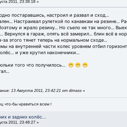
уста 2011, 23:38:18 »
дно постаравшись, настроил и развал и сход...
ален... Настраивал рулеткой по канавкам на резине...
 Поэтому и жрало резину... Но съело не так много... Вые
.. Вернулся в гараж, опять всё замерил... блин всё в нор
-за этого тянет теперь на нормальном сходе...
 ямы на внутренней части колес уровнем отбил горизон
лёс... и уже крутил наконечники...
юльки того что получилось... 😁 😁 😁
ал...
ние: 13 Августа 2011, 23:42:21 от dimass
»
ец что-бы нравиться всем !
них и задних колёс...
уста 2011, 23:48:27 »