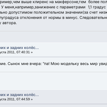
пример,чем выше клиренс на макферсоне,тем более по
 У меня,например,занижение с параметрами 1,1 градус 
ьно допустимом положительном значении(за счет низк
полуградуса отклонения от нормы в минус. Следователь
у автора.
них и задних колёс...
уста 2011, 07:40:31 »
ие. Сынок мне вчера: "па! Мою модельку весь мир увид
них и задних колёс...
уста 2011, 07:44:59 »