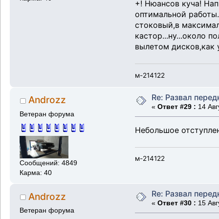
+! Нюансов куча! На
оптимальной работы.
стоковый,в максимал
кастор...ну...около 
вылетом дисков,как 
м-214122
Re: Развал перед
Androzz
«
Ответ #29 :
14 Авг
Ветеран форума
Небольшое отступлен
м-214122
Сообщений: 4849
Карма: 40
Re: Развал перед
Androzz
«
Ответ #30 :
15 Авг
Ветеран форума