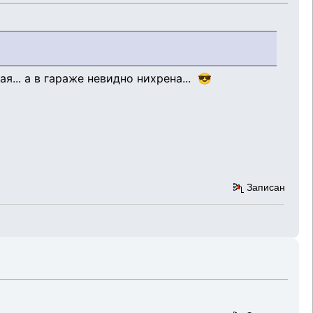
я... а в гараже невидно нихрена... 😎
Записан