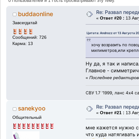
0 Пользователей и 1 Гость просматривают эту тему.
Re: Развал перед
buddaonline
«
Ответ #20 :
13 Авг
Завсегдатай
Цитата: Androzz от 13 Августа 20
Сообщений: 726
Карма: 13
хочу возразить по пов
милиметров,или крепле
Ну да, я так и напис
Главное - симметрич
«
Последнее редактирова
СВУ 1.7 '1999, ланс 4х4 
Re: Развал перед
sanekyoo
«
Ответ #21 :
13 Авг
Общительный
мне кажется нужно со
что куда натягивать 