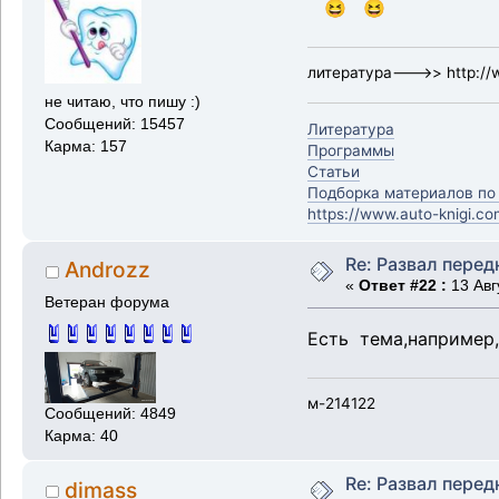
😆 😆
литература--->> http://w
не читаю, что пишу :)
Сообщений: 15457
Литература
Карма: 157
Программы
Статьи
Подборка материалов по
https://www.auto-knigi.co
Re: Развал перед
Androzz
«
Ответ #22 :
13 Авг
Ветеран форума
Есть тема,например,
м-214122
Сообщений: 4849
Карма: 40
Re: Развал перед
dimass