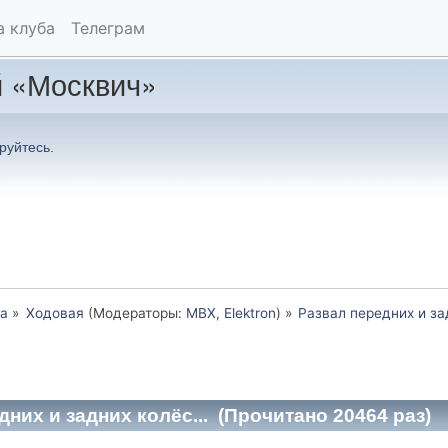
а клуба
Телеграм
 «Москвич»
руйтесь
.
а
»
Ходовая
(Модераторы:
MBX
,
Elektron
) »
Развал передних и зад
них и задних колёс... (Прочитано 20464 раз)