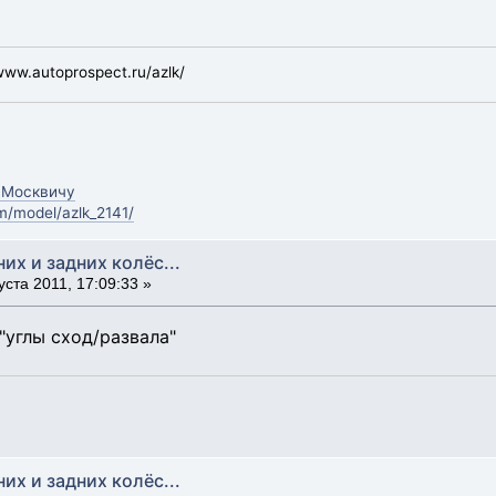
ww.autoprospect.ru/azlk/
 Москвичу
m/model/azlk_2141/
них и задних колёс...
уста 2011, 17:09:33 »
"углы сход/развала"
них и задних колёс...