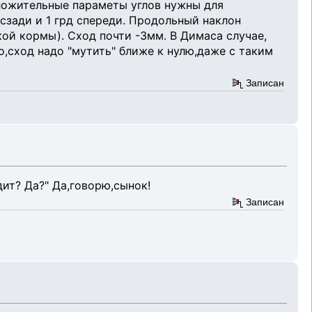
ложительные параметы углов нужны для
сзади и 1 грд спереди. Продольный наклон
ой кормы). Сход почти -3мм. В Димаса случае,
но,сход надо "мутить" ближе к нулю,даже с таким
Записан
ит? Да?" Да,говорю,сынок!
Записан