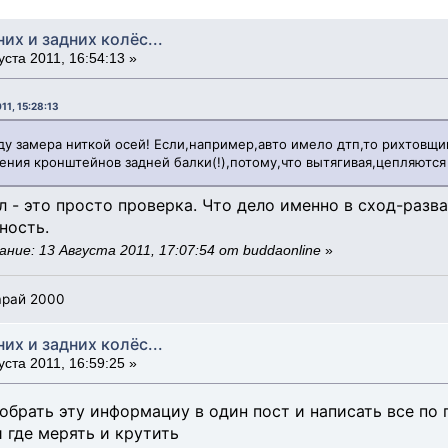
них и задних колёс...
уста 2011, 16:54:13 »
11, 15:28:13
оду замера ниткой осей! Если,например,авто имело дтп,то рихтовщи
ния кронштейнов задней балки(!),потому,что вытягивая,цепляются
ал - это просто проверка. Что дело именно в сход-разва
ность.
ние: 13 Августа 2011, 17:07:54 от buddaonline
»
сарай 2000
них и задних колёс...
уста 2011, 16:59:25 »
брать эту информациу в один пост и написать все по п
и где мерять и крутить