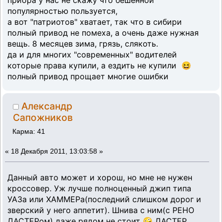
приора у нас не скажу что бешенной
популярностью пользуется,
а вот "патриотов" хватает, так что в сибири
полный привод не помеха, а очень даже нужная
вещь. 8 месяцев зима, грязь, слякоть.
да и для многих "современных" водителей
которые права купили, а ездить не купили 😆
полный привод прощает многие ошибки
Александр
Сапожников
Карма: 41
«
18 Декабря 2011, 13:03:58 »
Данный авто может и хорош, но мне не нужен
кроссовер. Уж лучше полноценный джип типа
УАЗа или ХАММЕРа(последний слишком дорог и
зверский у него аппетит). Шнива с ним(с РЕНО
ДАСТЕРом) даже рядом не стоит 🤪 ДАСТЕР