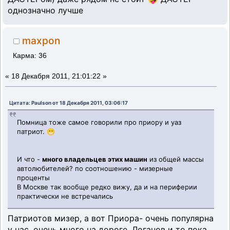
однозначно лучше
maxpon
Карма: 36
«
18 Декабря 2011, 21:01:22 »
Цитата: Paulson от 18 Декабря 2011, 03:06:17
Помница тоже самое говорили про приору и уаз
патриот. 😁
И что -
много владельцев этих машин
из общей массы
автолюбителей? по соотношению - мизерные
проценты
В Москве так вообще редко вижу, да и на периферии
практически не встречались
Патриотов мизер, а вот Приора- очень популярна
у нас, очень много на дороге. Логанов и то пока