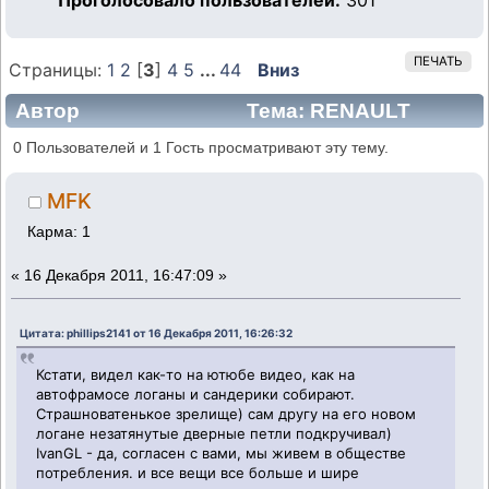
Проголосовало пользователей:
301
ПЕЧАТЬ
Страницы:
1
2
[
3
]
4
5
...
44
Вниз
Автор
Тема: RENAULT
DUSTER (Прочитано 58770 раз)
0 Пользователей и 1 Гость просматривают эту тему.
MFK
Карма: 1
«
16 Декабря 2011, 16:47:09 »
Цитата: phillips2141 от 16 Декабря 2011, 16:26:32
Кстати, видел как-то на ютюбе видео, как на
автофрамосе логаны и сандерики собирают.
Страшноватенькое зрелище) сам другу на его новом
логане незатянутые дверные петли подкручивал)
IvanGL - да, согласен с вами, мы живем в обществе
потребления. и все вещи все больше и шире