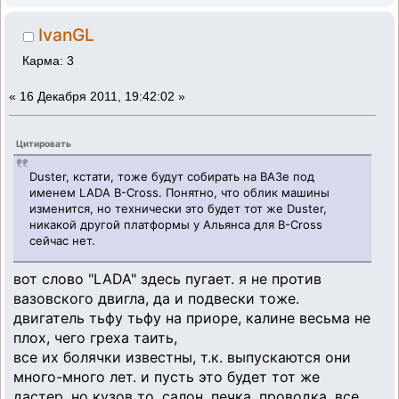
IvanGL
Карма: 3
«
16 Декабря 2011, 19:42:02 »
Цитировать
Duster, кстати, тоже будут собирать на ВАЗе под
именем LADA B-Cross. Понятно, что облик машины
изменится, но технически это будет тот же Duster,
никакой другой платформы у Альянса для B-Cross
сейчас нет.
вот слово "LADA" здесь пугает. я не против
вазовского двигла, да и подвески тоже.
двигатель тьфу тьфу на приоре, калине весьма не
плох, чего греха таить,
все их болячки известны, т.к. выпускаются они
много-много лет. и пусть это будет тот же
дастер, но кузов то, салон, печка, проводка, все