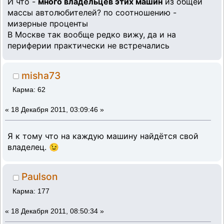
И что -
много владельцев этих машин
из общей
массы автолюбителей? по соотношению -
мизерные проценты
В Москве так вообще редко вижу, да и на
периферии практически не встречались
misha73
Карма: 62
«
18 Декабря 2011, 03:09:46 »
Я к тому что на каждую машину найдётся свой
владелец. 😉
Paulson
Карма: 177
«
18 Декабря 2011, 08:50:34 »