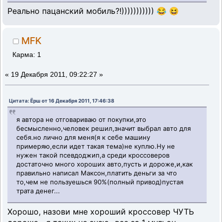
Реально пацанский мобиль?!))))))))))) 😂 😆
MFK
Карма: 1
«
19 Декабря 2011, 09:22:27 »
Цитата: Ёрш от 16 Декабря 2011, 17:46:38
я автора не отговариваю от покупки,это
бесмысленно,человек решил,значит выбрал авто для
себя.но лично для меня(я к себе машину
примеряю,если идет такая тема)не куплю.Ну не
нужен такой псевдоджип,а среди кроссоверов
достаточно много хороших авто,пусть и дороже,и,как
правильно написал Максон,платить деньги за что
то,чем не пользуешься 90%(полный привод)пустая
трата денег...
Хорошо, назови мне хороший кроссовер ЧУТЬ